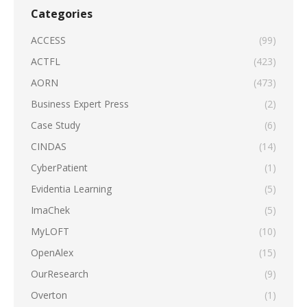
Categories
ACCESS
(99)
ACTFL
(423)
AORN
(473)
Business Expert Press
(2)
Case Study
(6)
CINDAS
(14)
CyberPatient
(1)
Evidentia Learning
(5)
ImaChek
(5)
MyLOFT
(10)
OpenAlex
(15)
OurResearch
(9)
Overton
(1)