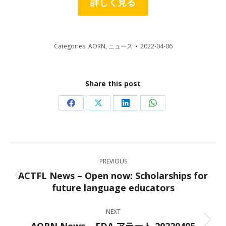
詳しく見る
Categories:
AORN
,
ニュース
2022-04-06
Share this post
Share
Share
Share
Share
on
on
on
on
Facebook
X
LinkedIn
WhatsApp
Post
PREVIOUS
navigation
ACTFL News – Open now: Scholarships for
Previous
future language educators
post:
NEXT
Next