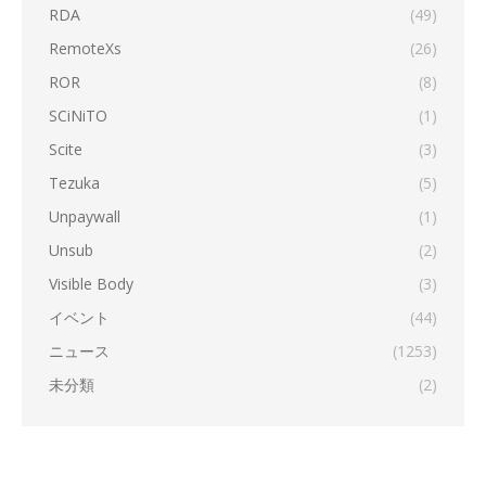
RDA
(49)
RemoteXs
(26)
ROR
(8)
SCiNiTO
(1)
Scite
(3)
Tezuka
(5)
Unpaywall
(1)
Unsub
(2)
Visible Body
(3)
イベント
(44)
ニュース
(1253)
未分類
(2)