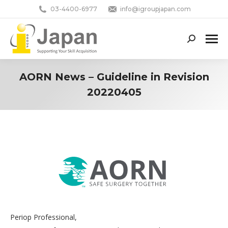
03-4400-6977
info@igroupjapan.com
Search:
AORN News – Guideline in Revision
20220405
You are here:
Periop Professional,