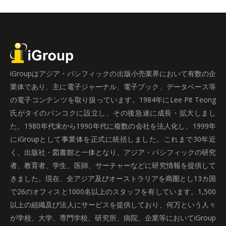
iGroupはアジア・パシフィックの出版小売業界において有数の企
業体であり、主に電子ジャーナル、電子ブック、データベース等
の電子コンテンツを取り扱っています。1984年にLee Pit Teong
氏がタイのバンコクに設立し、その後急速に成長・拡大しまし
た。1980年代末から1990年代に複数の会社を法人化し、1999年
にiGroupとして事業体を正式に統括しました。これまで30年近
く、出版社・図書館と一体となり、アジア・パシフィックの研究
者、教育者、学生、医師、サーチャーなどに研究情報を提供して
きました。現在、全アジア及びオーストラリアを商圏とし13カ国
で26のオフィスと1000名以上のスタッフを有しています。1,500
以上の組織及び法人にサービスを提供しており、何万という人々
が学校、大学、専門学校、研究所、病院、企業等においてiGroup