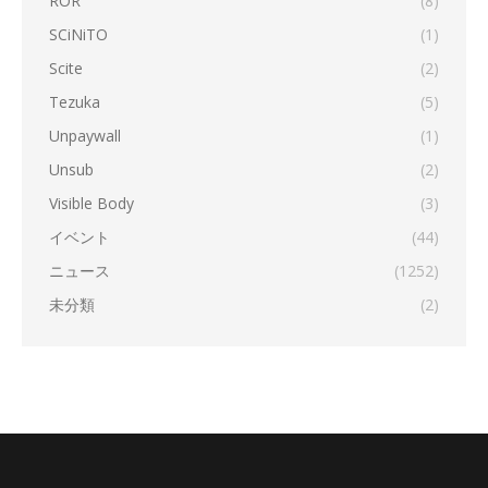
ROR
(8)
SCiNiTO
(1)
Scite
(2)
Tezuka
(5)
Unpaywall
(1)
Unsub
(2)
Visible Body
(3)
イベント
(44)
ニュース
(1252)
未分類
(2)