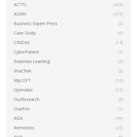
ACTFL
(423)
AORN
(473)
Business Expert Press
(2)
Case Study
(6)
CINDAS
(14)
CyberPatient
(1)
Evidentia Learning
(5)
ImaChek
(5)
MyLOFT
(10)
OpenAlex
(15)
OurResearch
(9)
Overton
(1)
RDA
(49)
RemoteXs
(26)