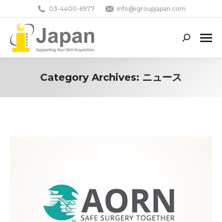
03-4400-6977
info@igroupjapan.com
Search:
Category Archives:
ニュース
You are here: