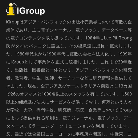
iGroupはアジア・パシフィックの出版小売業界において有数の企
業体であり、主に電子ジャーナル、電子ブック、データベース等
の電子コンテンツを取り扱っています。1984年にLee Pit Teong
氏がタイのバンコクに設立し、その後急速に成長・拡大しまし
た。1980年代末から1990年代に複数の会社を法人化し、1999年
にiGroupとして事業体を正式に統括しました。これまで30年近
く、出版社・図書館と一体となり、アジア・パシフィックの研究
者、教育者、学生、医師、サーチャーなどに研究情報を提供して
きました。現在、全アジア及びオーストラリアを商圏とし13カ国
で26のオフィスと1000名以上のスタッフを有しています。1,500
以上の組織及び法人にサービスを提供しており、何万という人々
が学校、大学、専門学校、研究所、病院、企業等においてiGroup
によって提供される印刷物、電子ジャーナル、電子ブック、デー
タベース、Eラーニング・ソリューションを利用しています。
又、最近では合衆国ニューヨークに事務所を開設し、中近東、ヨ