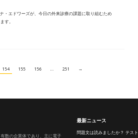
ーナ・エドワーズが、今日の外来診療の課題に取り組むため
します。
154
155
156
…
251
→
最新ニュース
問題文は読みましたか？ テス
いて有数の企業体であり、主に電子