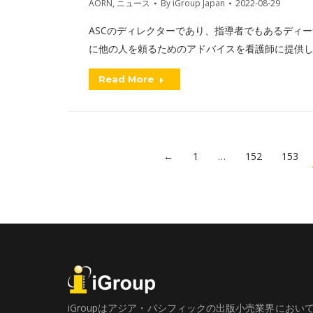
AORN
,
ニュース
By
iGroup Japan
2022-08-29
ASCのディレクターであり、指導者でもあるディ
に他の人を頼るためのアドバイスを看護師に提供
Read More
←
1
…
152
153
iGroupはアジア・パシフィックの出版小売業界にお