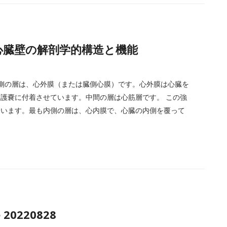
中心: 心臓壁の解剖学的構造と機能
側の層は、心外膜（または臓側心膜）です。心外膜は心臓を
護嚢に付着させています。中間の層は心筋層です。 この強
ています。最も内側の層は、心内膜で、心臓の内側を覆って
e 20220828