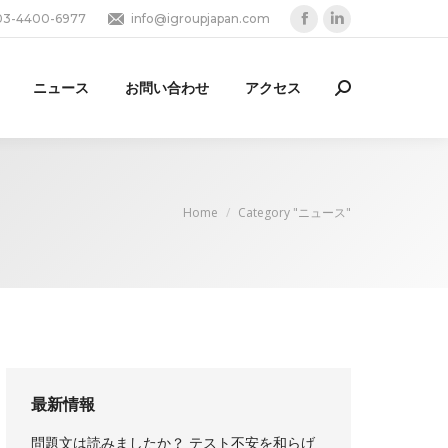
03-4400-6977
info@igroupjapan.com
Facebook
Linkedin
page
page
opens
opens
ニュース
お問い合わせ
アクセス
Search:
in
in
new
new
window
window
You are here:
Home
Category "ニュース"
最新情報
問題文は読みましたか？ テスト不安を和らげ