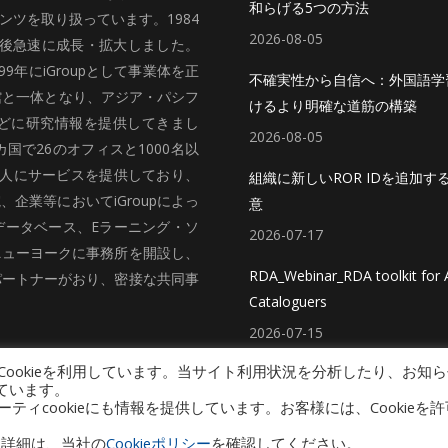
和らげる5つの方法
ツを取り扱っています。1984
2026-08-05
、その後急速に成長・拡大しました。
99年にiGroupとして事業体を正
不確実性から自信へ：外国語学
館と一体となり、アジア・パシフ
けるより明確な道筋の構築
どに研究情報を提供してきまし
2026-08-05
国で26のオフィスと1000名以
法人にサービスを提供しており、
組織に新しいROR IDを追加す
企業等においてiGroupによっ
意
データベース、Eラーニング・ソ
2026-07-17
ニューヨークに事務所を開設し、
RDA_Webinar_RDA toolkit for A
パートナーがおり、密接な共同事
Cataloguers
2026-07-15
ookieを利用しています。当サイト利用状況を分析したり、お知ら
ています。
cookieにも情報を提供しています。お客様には、Cookieを許
プライバシーポリシー（個人情報保護方針）
Copyright © 2026 iGroup Japan
い。詳細は、当社の
Cookieポリシー
を確認してください。