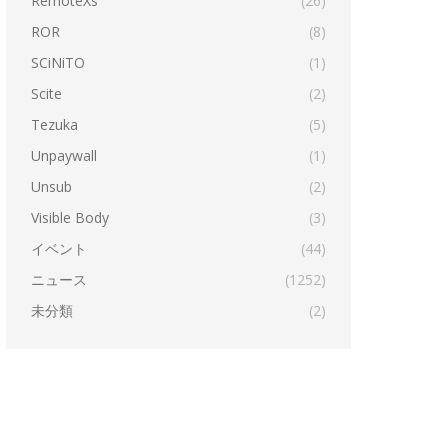
RemoteXs
(26)
ROR
(8)
SCiNiTO
(1)
Scite
(2)
Tezuka
(5)
Unpaywall
(1)
Unsub
(2)
Visible Body
(3)
イベント
(44)
ニュース
(1252)
未分類
(2)