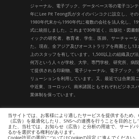
ジャーナル、電子ブック、データベース等の電子コンテン
年にLee Pit Teong氏がタイのバンコクに設立し
1980年代末から1990年代に複数の会社を法人化し、19
式に統括しました。これまで30年近く、出版社・図書
ィックの研究者、教育者、学生、医師、サーチャーな
た。現在、全アジア及びオーストラリアを商圏とし13カ
上のスタッフを有しています。1,500以上の組織及び
何万という人々が学校、大学、専門学校、研究所、病院、
て提供される印刷物、電子ジャーナル、電子ブック、
リューションを利用しています。又、最近では合衆国
中近東、ヨーロッパ、南米諸国ともそれぞれビジネス
業体制を保っています。
当サイトでは、お客様により適したサービスを提供するため、C
（広告）を最適化したり、SNSへの連携を行うことを目的とし
また、当社では、お知らせ（広告）と分析の用途で、サードパーティ
るかを選択する権利があります。
採用情報
お問い合わせ
サイトマップ
Cookie許可の選択についてはCookieの設定 に進んでくださ