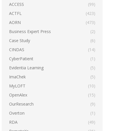
ACCESS
(99)
ACTFL
(423)
AORN
(473)
Business Expert Press
(2)
Case Study
(6)
CINDAS
(14)
CyberPatient
(1)
Evidentia Learning
(5)
ImaChek
(5)
MyLOFT
(10)
OpenAlex
(15)
OurResearch
(9)
Overton
(1)
RDA
(49)