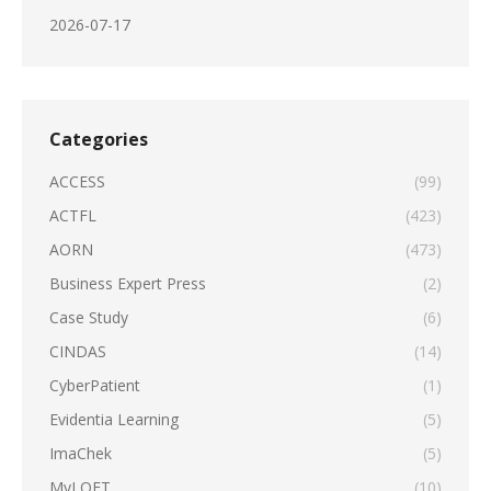
2026-07-17
Categories
ACCESS
(99)
ACTFL
(423)
AORN
(473)
Business Expert Press
(2)
Case Study
(6)
CINDAS
(14)
CyberPatient
(1)
Evidentia Learning
(5)
ImaChek
(5)
MyLOFT
(10)