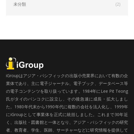
未分類
(2)
iGroupはアジア・パシフィックの出版小売業界において有数の企
業体であり、主に電子ジャーナル、電子ブック、データベース等
の電子コンテンツを取り扱っています。1984年にLee Pit Teong
氏がタイのバンコクに設立し、その後急速に成長・拡大しまし
た。1980年代末から1990年代に複数の会社を法人化し、1999年
にiGroupとして事業体を正式に統括しました。これまで30年近
く、出版社・図書館と一体となり、アジア・パシフィックの研究
者、教育者、学生、医師、サーチャーなどに研究情報を提供して