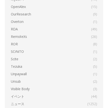
OpenAlex
(15)
OurResearch
(9)
Overton
(1)
RDA
(49)
RemoteXs
(26)
ROR
(8)
SCiNiTO
(1)
Scite
(2)
Tezuka
(5)
Unpaywall
(1)
Unsub
(2)
Visible Body
(3)
イベント
(44)
ニュース
(1252)