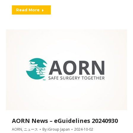
Read More
AORN News – eGuidelines 20240930
AORN
,
ニュース
By
iGroup Japan
2024-10-02