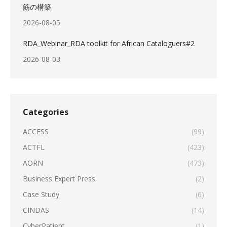
筋の構築
2026-08-05
RDA_Webinar_RDA toolkit for African Cataloguers#2
2026-08-03
Categories
ACCESS
(99)
ACTFL
(423)
AORN
(473)
Business Expert Press
(2)
Case Study
(6)
CINDAS
(14)
CyberPatient
(1)