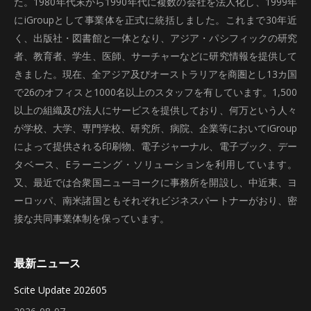
た。1980年代末から1990年代に複数の会社を法人化し、1999年
にiGroupとして事業体を正式に統括しました。これまで30年近
く、出版社・図書館と一体となり、アジア・パシフィックの研究
者、教育者、学生、医師、サーチャーなどに研究情報を提供して
きました。現在、全アジア及びオーストラリアを商圏とし13カ国
で26のオフィスと1000名以上のスタッフを有しています。1,500
以上の組織及び法人にサービスを提供しており、何万という人々
が学校、大学、専門学校、研究所、病院、企業等においてiGroup
によって提供される印刷物、電子ジャーナル、電子ブック、デー
タベース、Eラーニング・ソリューションを利用しています。
又、最近では合衆国ニューヨークに事務所を開設し、中近東、ヨ
ーロッパ、南米諸国ともそれぞれビジネスパートナーがおり、密
接な共同事業体制を保っています。
最新ニュース
Scite Update 202605