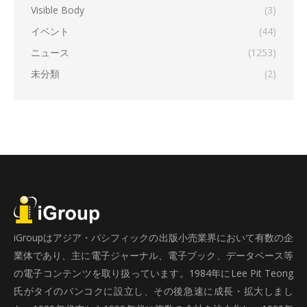
Visible Body
(3)
イベント
(44)
ニュース
(1253)
未分類
(2)
iGroupはアジア・パシフィックの出版小売業界において有数の企
業体であり、主に電子ジャーナル、電子ブック、データベース等
の電子コンテンツを取り扱っています。1984年にLee Pit Teong
氏がタイのバンコクに設立し、その後急速に成長・拡大しまし