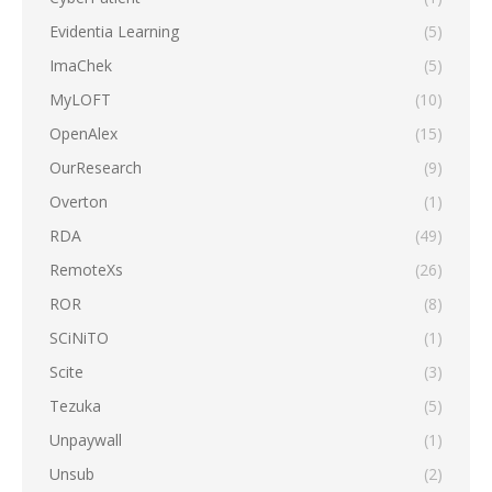
Evidentia Learning
(5)
ImaChek
(5)
MyLOFT
(10)
OpenAlex
(15)
OurResearch
(9)
Overton
(1)
RDA
(49)
RemoteXs
(26)
ROR
(8)
SCiNiTO
(1)
Scite
(3)
Tezuka
(5)
Unpaywall
(1)
Unsub
(2)