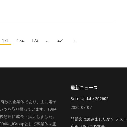
171
172
173
…
251
→
最新ニュース
Scite Update 202605
いて有数の企業体であり、主に電子
2026-08-07
ツを取り扱っています。1984
、その後急速に成長・拡大しました。
問題文は読みましたか？ テス
99年にiGroupとして事業体を正
和らげる5つの方法