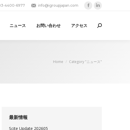
03-4400-6977
info@igroupjapan.com
Facebook
Linkedin
page
page
opens
opens
ニュース
お問い合わせ
アクセス
Search:
in
in
new
new
window
window
You are here:
Home
Category "ニュース"
最新情報
Scite Update 202605