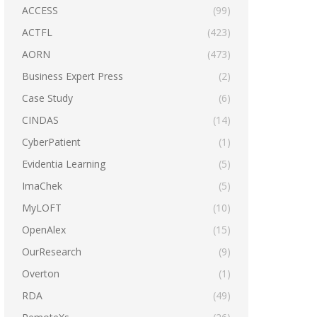
ACCESS
(99)
ACTFL
(423)
AORN
(473)
Business Expert Press
(2)
Case Study
(6)
CINDAS
(14)
CyberPatient
(1)
Evidentia Learning
(5)
ImaChek
(5)
MyLOFT
(10)
OpenAlex
(15)
OurResearch
(9)
Overton
(1)
RDA
(49)