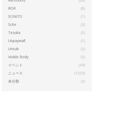
RemoteXs
(26)
ROR
(8)
SCiNiTO
(1)
Scite
(3)
Tezuka
(5)
Unpaywall
(1)
Unsub
(2)
Visible Body
(3)
イベント
(44)
ニュース
(1253)
未分類
(2)