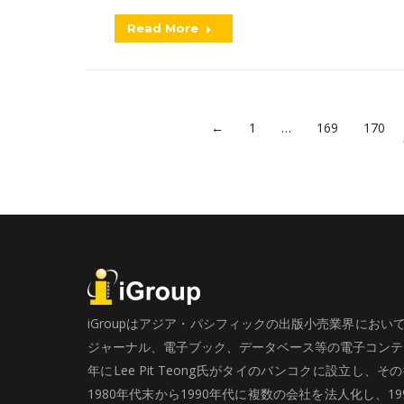
Read More
←
1
…
169
170
iGroupはアジア・パシフィックの出版小売業界にお
ジャーナル、電子ブック、データベース等の電子コンテン
年にLee Pit Teong氏がタイのバンコクに設立し
1980年代末から1990年代に複数の会社を法人化し、19