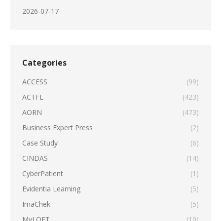
2026-07-17
Categories
ACCESS
(99)
ACTFL
(423)
AORN
(473)
Business Expert Press
(2)
Case Study
(6)
CINDAS
(14)
CyberPatient
(1)
Evidentia Learning
(5)
ImaChek
(5)
MyLOFT
(10)