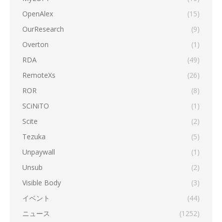
OpenAlex
(15)
OurResearch
(9)
Overton
(1)
RDA
(49)
RemoteXs
(26)
ROR
(8)
SCiNiTO
(1)
Scite
(2)
Tezuka
(5)
Unpaywall
(1)
Unsub
(2)
Visible Body
(3)
イベント
(44)
ニュース
(1252)