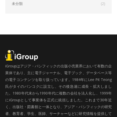
未分類
(2)
iGroupはアジア・パシフィックの出版小売業界において有数の企
業体であり、主に電子ジャーナル、電子ブック、データベース等
の電子コンテンツを取り扱っています。1984年にLee Pit Teong
氏がタイのバンコクに設立し、その後急速に成長・拡大しまし
た。1980年代末から1990年代に複数の会社を法人化し、1999年
にiGroupとして事業体を正式に統括しました。これまで30年近
く、出版社・図書館と一体となり、アジア・パシフィックの研究
者、教育者、学生、医師、サーチャーなどに研究情報を提供して