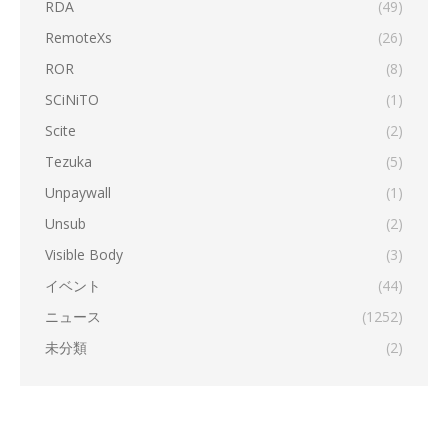
RDA
(49)
RemoteXs
(26)
ROR
(8)
SCiNiTO
(1)
Scite
(2)
Tezuka
(5)
Unpaywall
(1)
Unsub
(2)
Visible Body
(3)
イベント
(44)
ニュース
(1252)
未分類
(2)