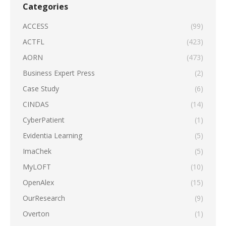
Categories
ACCESS
(99)
ACTFL
(423)
AORN
(473)
Business Expert Press
(2)
Case Study
(6)
CINDAS
(14)
CyberPatient
(1)
Evidentia Learning
(5)
ImaChek
(5)
MyLOFT
(10)
OpenAlex
(15)
OurResearch
(9)
Overton
(1)