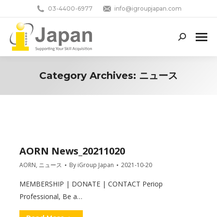
03-4400-6977
info@igroupjapan.com
Search:
Category Archives:
ニュース
You are here:
AORN News_20211020
AORN
,
ニュース
By
iGroup Japan
2021-10-20
MEMBERSHIP | DONATE | CONTACT Periop
Professional, Be a…