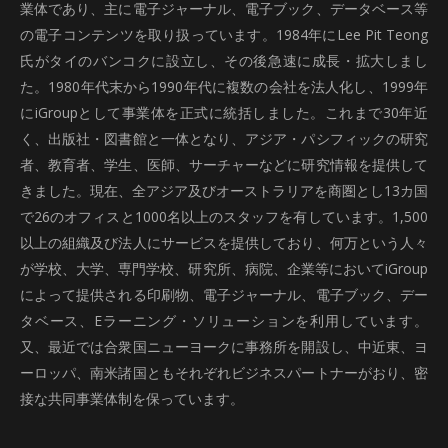
業体であり、主に電子ジャーナル、電子ブック、データベース等
の電子コンテンツを取り扱っています。1984年にLee Pit Teong
氏がタイのバンコクに設立し、その後急速に成長・拡大しまし
た。1980年代末から1990年代に複数の会社を法人化し、1999年
にiGroupとして事業体を正式に統括しました。これまで30年近
く、出版社・図書館と一体となり、アジア・パシフィックの研究
者、教育者、学生、医師、サーチャーなどに研究情報を提供して
きました。現在、全アジア及びオーストラリアを商圏とし13カ国
で26のオフィスと1000名以上のスタッフを有しています。1,500
以上の組織及び法人にサービスを提供しており、何万という人々
が学校、大学、専門学校、研究所、病院、企業等においてiGroup
によって提供される印刷物、電子ジャーナル、電子ブック、デー
タベース、Eラーニング・ソリューションを利用しています。
又、最近では合衆国ニューヨークに事務所を開設し、中近東、ヨ
ーロッパ、南米諸国ともそれぞれビジネスパートナーがおり、密
接な共同事業体制を保っています。