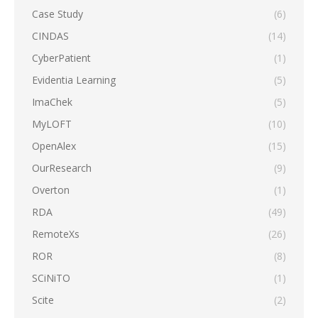
Case Study
(6)
CINDAS
(14)
CyberPatient
(1)
Evidentia Learning
(5)
ImaChek
(5)
MyLOFT
(10)
OpenAlex
(15)
OurResearch
(9)
Overton
(1)
RDA
(49)
RemoteXs
(26)
ROR
(8)
SCiNiTO
(1)
Scite
(2)