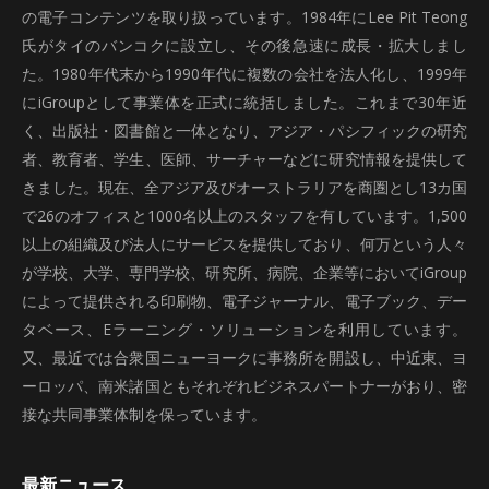
の電子コンテンツを取り扱っています。1984年にLee Pit Teong
氏がタイのバンコクに設立し、その後急速に成長・拡大しまし
た。1980年代末から1990年代に複数の会社を法人化し、1999年
にiGroupとして事業体を正式に統括しました。これまで30年近
く、出版社・図書館と一体となり、アジア・パシフィックの研究
者、教育者、学生、医師、サーチャーなどに研究情報を提供して
きました。現在、全アジア及びオーストラリアを商圏とし13カ国
で26のオフィスと1000名以上のスタッフを有しています。1,500
以上の組織及び法人にサービスを提供しており、何万という人々
が学校、大学、専門学校、研究所、病院、企業等においてiGroup
によって提供される印刷物、電子ジャーナル、電子ブック、デー
タベース、Eラーニング・ソリューションを利用しています。
又、最近では合衆国ニューヨークに事務所を開設し、中近東、ヨ
ーロッパ、南米諸国ともそれぞれビジネスパートナーがおり、密
接な共同事業体制を保っています。
最新ニュース