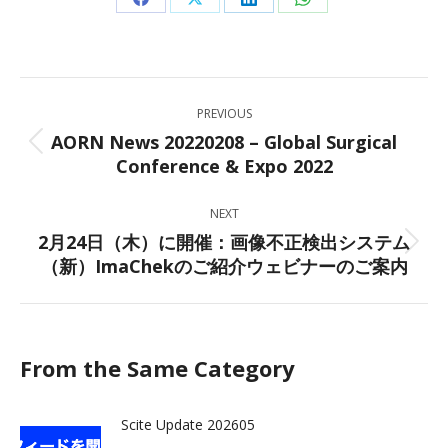
Share
Share
Share
Share
on
on
on
on
Facebook
X
LinkedIn
WhatsApp
Post
PREVIOUS
navigation
AORN News 20220208 – Global Surgical
Previous
Conference & Expo 2022
post:
NEXT
2月24日（木）に開催：画像不正検出システム
Next
（新）ImaChekのご紹介ウェビナーのご案内
post:
From the Same Category
Scite Update 202605