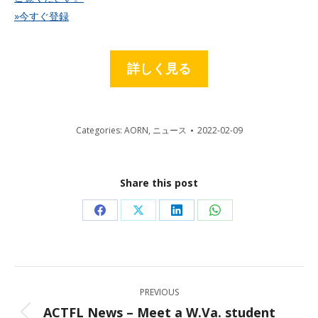
»今すぐ登録
詳しく見る
Categories:
AORN
,
ニュース
2022-02-09
Share this post
Share
Share
Share
Share
on
on
on
on
Facebook
X
LinkedIn
WhatsApp
Post
PREVIOUS
navigation
ACTFL News – Meet a W.Va. student