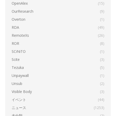
OpenAlex
(15)
OurResearch
(9)
Overton
(1)
RDA
(49)
RemoteXs
(26)
ROR
(8)
SCiNiTO
(1)
Scite
(3)
Tezuka
(5)
Unpaywall
(1)
Unsub
(2)
Visible Body
(3)
イベント
(44)
ニュース
(1253)
未分類
(2)