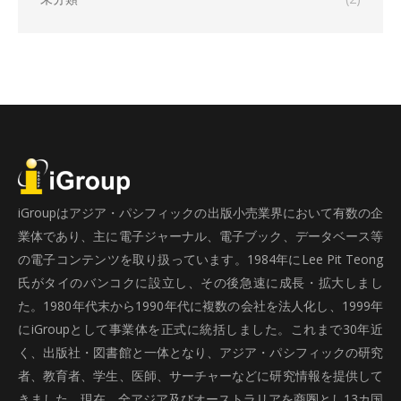
iGroupはアジア・パシフィックの出版小売業界において有数の企
業体であり、主に電子ジャーナル、電子ブック、データベース等
の電子コンテンツを取り扱っています。1984年にLee Pit Teong
氏がタイのバンコクに設立し、その後急速に成長・拡大しまし
た。1980年代末から1990年代に複数の会社を法人化し、1999年
にiGroupとして事業体を正式に統括しました。これまで30年近
く、出版社・図書館と一体となり、アジア・パシフィックの研究
者、教育者、学生、医師、サーチャーなどに研究情報を提供して
きました。現在、全アジア及びオーストラリアを商圏とし13カ国