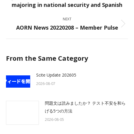
Previous
majoring in national security and Spanish
post:
NEXT
AORN News 20220208 – Member Pulse
Next
post:
From the Same Category
Scite Update 202605
2026-08-07
問題文は読みましたか？ テスト不安を和ら
げる5つの方法
2026-08-05