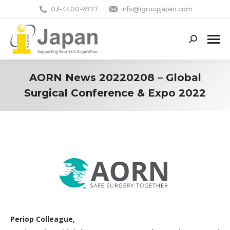
03-4400-6977
info@igroupjapan.com
Search:
AORN News 20220208 – Global
Surgical Conference & Expo 2022
You are here:
Periop Colleague,