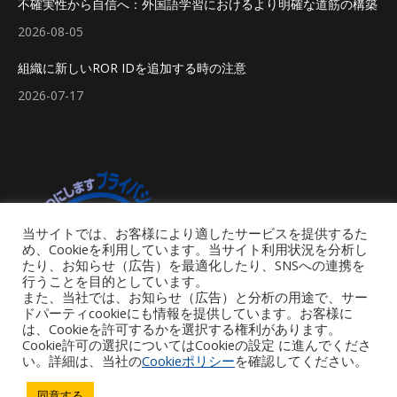
不確実性から自信へ：外国語学習におけるより明確な道筋の構築
2026-08-05
組織に新しいROR IDを追加する時の注意
2026-07-17
当サイトでは、お客様により適したサービスを提供するた
め、Cookieを利用しています。当サイト利用状況を分析し
たり、お知らせ（広告）を最適化したり、SNSへの連携を
行うことを目的としています。
また、当社では、お知らせ（広告）と分析の用途で、サー
ドパーティcookieにも情報を提供しています。お客様に
は、Cookieを許可するかを選択する権利があります。
Cookie許可の選択についてはCookieの設定 に進んでくださ
い。詳細は、当社の
Cookieポリシー
を確認してください。
Footer Menu
同意する