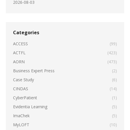
2026-08-03
Categories
ACCESS
(99)
ACTFL
(423)
AORN
(473)
Business Expert Press
(2)
Case Study
(6)
CINDAS
(14)
CyberPatient
(1)
Evidentia Learning
(5)
ImaChek
(5)
MyLOFT
(10)