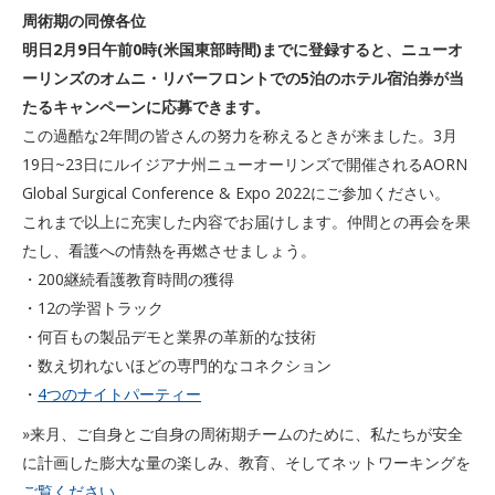
周術期の同僚各位
明日2月9日午前0時(米国東部時間)までに登録すると、ニューオ
ーリンズのオムニ・リバーフロントでの5泊のホテル宿泊券が当
たるキャンペーンに応募できます。
この過酷な2年間の皆さんの努力を称えるときが来ました。3月
19日~23日にルイジアナ州ニューオーリンズで開催されるAORN
Global Surgical Conference & Expo 2022にご参加ください。
これまで以上に充実した内容でお届けします。仲間との再会を果
たし、看護への情熱を再燃させましょう。
・200継続看護教育時間の獲得
・12の学習トラック
・何百もの製品デモと業界の革新的な技術
・数え切れないほどの専門的なコネクション
・
4つのナイトパーティー
»来月、ご自身とご自身の周術期チームのために、私たちが安全
に計画した膨大な量の楽しみ、教育、そしてネットワーキングを
ご覧ください。