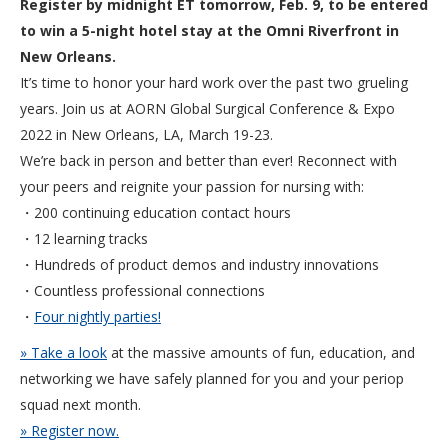
Register by midnight ET tomorrow, Feb. 9, to be entered
to win a 5-night hotel stay at the Omni Riverfront in
New Orleans.
It’s time to honor your hard work over the past two grueling
years. Join us at AORN Global Surgical Conference & Expo
2022 in New Orleans, LA, March 19-23.
We’re back in person and better than ever! Reconnect with
your peers and reignite your passion for nursing with:
・200 continuing education contact hours
・12 learning tracks
・Hundreds of product demos and industry innovations
・Countless professional connections
・
Four nightly parties!
» Take a look
at the massive amounts of fun, education, and
networking we have safely planned for you and your periop
squad next month.
» Register now.