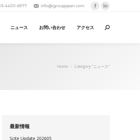
03-4400-6977
info@igroupjapan.com
Facebook
Linkedin
page
page
opens
opens
ニュース
お問い合わせ
アクセス
Search:
in
in
new
new
window
window
You are here:
Home
Category "ニュース"
最新情報
Scite Update 202605