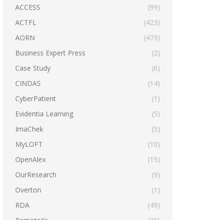
ACCESS
(99)
ACTFL
(423)
AORN
(473)
Business Expert Press
(2)
Case Study
(6)
CINDAS
(14)
CyberPatient
(1)
Evidentia Learning
(5)
ImaChek
(5)
MyLOFT
(10)
OpenAlex
(15)
OurResearch
(9)
Overton
(1)
RDA
(49)