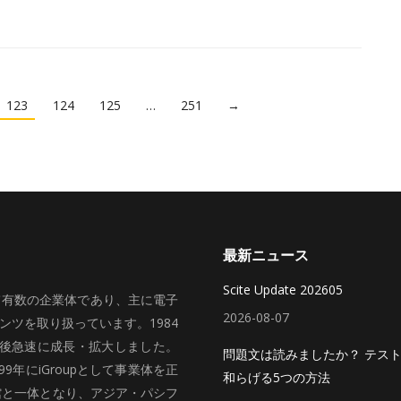
123
124
125
…
251
→
最新ニュース
Scite Update 202605
いて有数の企業体であり、主に電子
2026-08-07
ツを取り扱っています。1984
、その後急速に成長・拡大しました。
問題文は読みましたか？ テス
99年にiGroupとして事業体を正
和らげる5つの方法
館と一体となり、アジア・パシフ