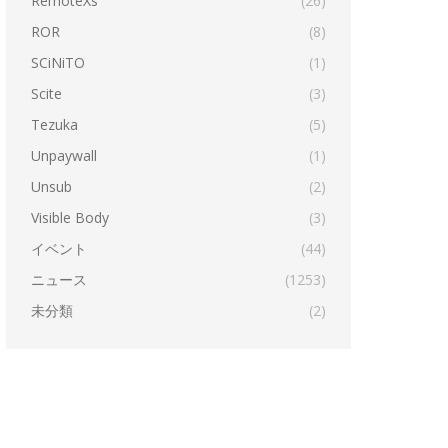
RemoteXs
(26)
ROR
(8)
SCiNiTO
(1)
Scite
(3)
Tezuka
(5)
Unpaywall
(1)
Unsub
(2)
Visible Body
(3)
イベント
(44)
ニュース
(1253)
未分類
(2)