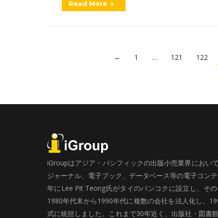
Read More
←
1
…
121
122
iGroupはアジア・パシフィックの出版小売業界にお
ジャーナル、電子ブック、データベース等の電子コンテン
年にLee Pit Teong氏がタイのバンコクに設立し
1980年代末から1990年代に複数の会社を法人化し、19
式に統括しました。これまで30年近く、出版社・図書