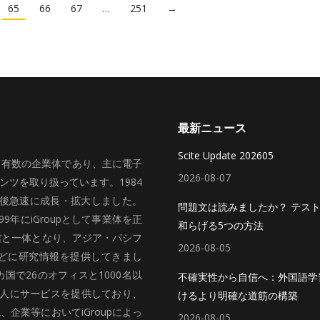
65
66
67
…
251
→
最新ニュース
Scite Update 202605
いて有数の企業体であり、主に電子
2026-08-07
ツを取り扱っています。1984
、その後急速に成長・拡大しました。
問題文は読みましたか？ テス
99年にiGroupとして事業体を正
和らげる5つの方法
館と一体となり、アジア・パシフ
2026-08-05
どに研究情報を提供してきまし
国で26のオフィスと1000名以
不確実性から自信へ：外国語学
法人にサービスを提供しており、
けるより明確な道筋の構築
企業等においてiGroupによっ
2026-08-05