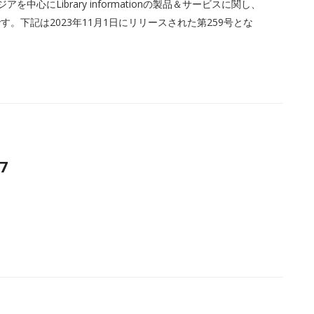
中心にLibrary informationの製品＆サービスに関し、
。下記は2023年11月1日にリリースされた第259号とな
7