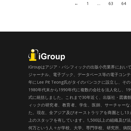
←
1
…
63
64
iGroupはアジア・パシフィックの出版小売業界にお
ジャーナル、電子ブック、データベース等の電子コンテン
年にLee Pit Teong氏がタイのバンコクに設立し
1980年代末から1990年代に複数の会社を法人化し、19
式に統括しました。これまで30年近く、出版社・図書
ィックの研究者、教育者、学生、医師、サーチャーな
た。現在、全アジア及びオーストラリアを商圏とし13カ
上のスタッフを有しています。1,500以上の組織及び
何万という人々が学校、大学、専門学校、研究所、病院、