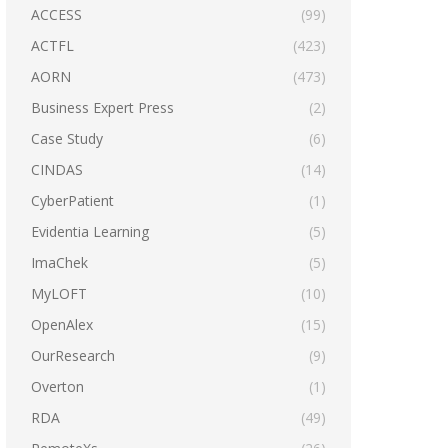
ACCESS
(99)
ACTFL
(423)
AORN
(473)
Business Expert Press
(2)
Case Study
(6)
CINDAS
(14)
CyberPatient
(1)
Evidentia Learning
(5)
ImaChek
(5)
MyLOFT
(10)
OpenAlex
(15)
OurResearch
(9)
Overton
(1)
RDA
(49)