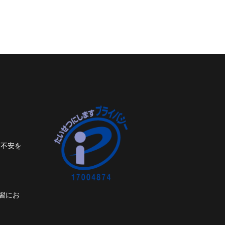
ト不安を
習にお