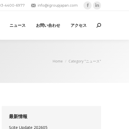
03-4400-6977
info@igroupjapan.com
Facebook
Linkedin
page
page
opens
opens
ニュース
お問い合わせ
アクセス
Search:
in
in
new
new
window
window
You are here:
Home
Category "ニュース"
最新情報
Scite Update 202605