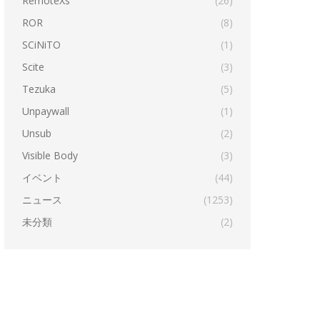
RemoteXs
(26)
ROR
(8)
SCiNiTO
(1)
Scite
(3)
Tezuka
(5)
Unpaywall
(1)
Unsub
(2)
Visible Body
(3)
イベント
(44)
ニュース
(1253)
未分類
(2)