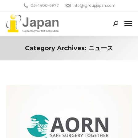
03-4400-6977
info@igroupjapan.com
Search:
Category Archives:
ニュース
You are here: