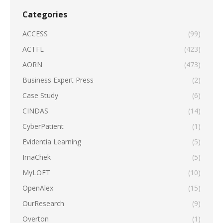
Categories
ACCESS
(99)
ACTFL
(423)
AORN
(473)
Business Expert Press
(2)
Case Study
(6)
CINDAS
(14)
CyberPatient
(1)
Evidentia Learning
(5)
ImaChek
(5)
MyLOFT
(10)
OpenAlex
(15)
OurResearch
(9)
Overton
(1)