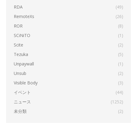
RDA
(49)
RemoteXs
(26)
ROR
(8)
SCiNiTO
(1)
Scite
(2)
Tezuka
(5)
Unpaywall
(1)
Unsub
(2)
Visible Body
(3)
イベント
(44)
ニュース
(1252)
未分類
(2)