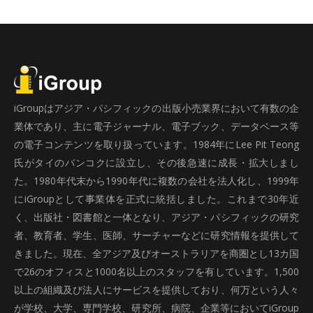
iGroupはアジア・パシフィックの出版小売業界において有数の企
業体であり、主に電子ジャーナル、電子ブック、データベース等
の電子コンテンツを取り扱っています。1984年にLee Pit Teong
氏がタイのバンコクに設立し、その後急速に成長・拡大しまし
た。1980年代末から1990年代に複数の会社を法人化し、1999年
にiGroupとして事業体を正式に統括しました。これまで30年近
く、出版社・図書館と一体となり、アジア・パシフィックの研究
者、教育者、学生、医師、サーチャーなどに研究情報を提供して
きました。現在、全アジア及びオーストラリアを商圏とし13カ国
で26のオフィスと1000名以上のスタッフを有しています。1,500
以上の組織及び法人にサービスを提供しており、何万という人々
が学校、大学、専門学校、研究所、病院、企業等においてiGroup