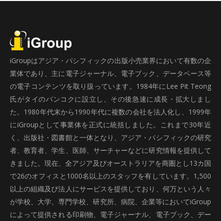
iGroupはアジア・パシフィックの出版小売業界において有数の企
業体であり、主に電子ジャーナル、電子ブック、データベース等
の電子コンテンツを取り扱っています。1984年にLee Pit Teong
氏がタイのバンコクに設立し、その後急速に成長・拡大しまし
た。1980年代末から1990年代に複数の会社を法人化し、1999年
にiGroupとして事業体を正式に統括しました。これまで30年近
く、出版社・図書館と一体となり、アジア・パシフィックの研究
者、教育者、学生、医師、サーチャーなどに研究情報を提供して
きました。現在、全アジア及びオーストラリアを商圏とし13カ国
で26のオフィスと1000名以上のスタッフを有しています。1,500
以上の組織及び法人にサービスを提供しており、何万という人々
が学校、大学、専門学校、研究所、病院、企業等においてiGroup
によって提供される印刷物、電子ジャーナル、電子ブック、デー