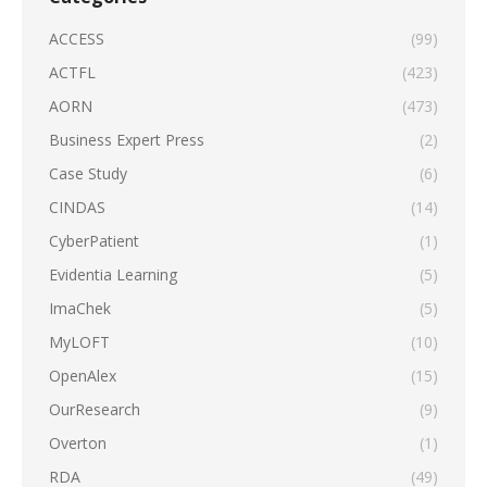
ACCESS
(99)
ACTFL
(423)
AORN
(473)
Business Expert Press
(2)
Case Study
(6)
CINDAS
(14)
CyberPatient
(1)
Evidentia Learning
(5)
ImaChek
(5)
MyLOFT
(10)
OpenAlex
(15)
OurResearch
(9)
Overton
(1)
RDA
(49)