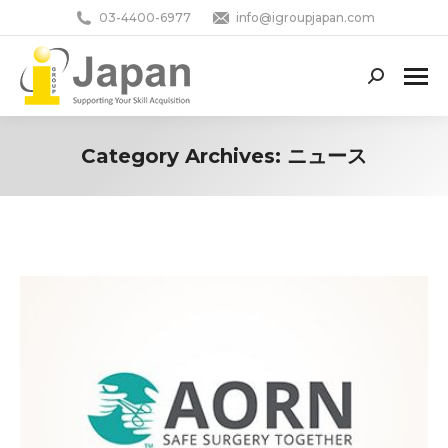
03-4400-6977
info@igroupjapan.com
Search:
Category Archives:
ニュース
You are here: