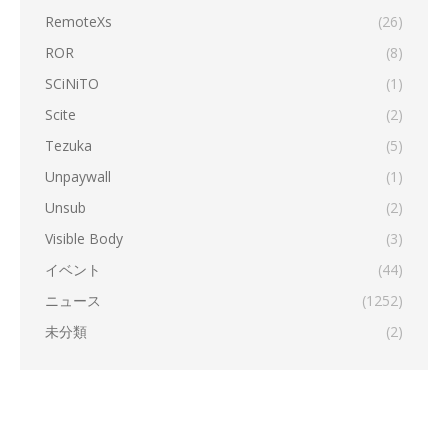
RemoteXs
(26)
ROR
(8)
SCiNiTO
(1)
Scite
(2)
Tezuka
(5)
Unpaywall
(1)
Unsub
(2)
Visible Body
(3)
イベント
(44)
ニュース
(1252)
未分類
(2)