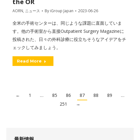
the OR
AORN
,
ニュース
By
iGroup Japan
2023-06-26
全米の手術センターは、同じような課題に直面していま
す。他の手術室から直接Outpatient Surgery Magazineに
投稿された、日々の外科診療に役立ちそうなアイデアをチ
ェックしてみましょう。
Read More
←
1
…
85
86
87
88
89
…
251
→
最新情報