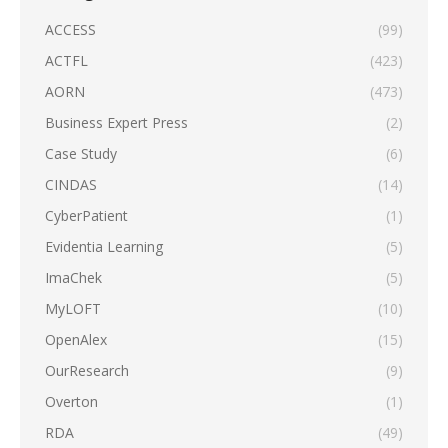
ACCESS
(99)
ACTFL
(423)
AORN
(473)
Business Expert Press
(2)
Case Study
(6)
CINDAS
(14)
CyberPatient
(1)
Evidentia Learning
(5)
ImaChek
(5)
MyLOFT
(10)
OpenAlex
(15)
OurResearch
(9)
Overton
(1)
RDA
(49)