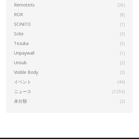
RemoteXs
(26)
ROR
(8)
SCiNiTO
(1)
Scite
(3)
Tezuka
(5)
Unpaywall
(1)
Unsub
(2)
Visible Body
(3)
イベント
(44)
ニュース
(1253)
未分類
(2)