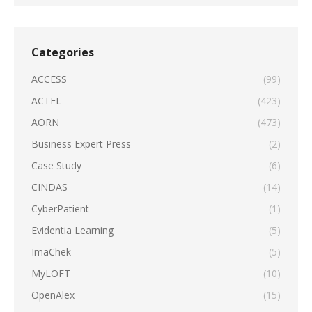
Categories
ACCESS
(99)
ACTFL
(423)
AORN
(473)
Business Expert Press
(2)
Case Study
(6)
CINDAS
(14)
CyberPatient
(1)
Evidentia Learning
(5)
ImaChek
(5)
MyLOFT
(10)
OpenAlex
(15)