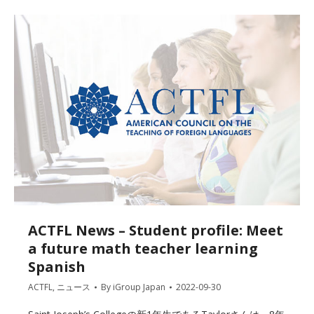
ACTFL News – Student profile: Meet
a future math teacher learning
Spanish
ACTFL
,
ニュース
By
iGroup Japan
2022-09-30