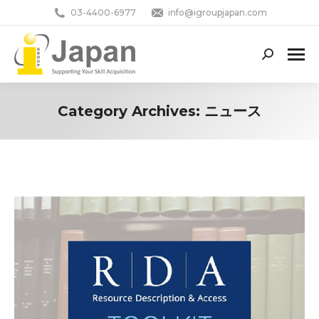
03-4400-6977
info@igroupjapan.com
Search:
Category Archives:
ニュース
You are here: