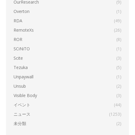
OurResearch
(9)
Overton
(1)
RDA
(49)
RemoteXs
(26)
ROR
(8)
SCiNiTO
(1)
Scite
(3)
Tezuka
(5)
Unpaywall
(1)
Unsub
(2)
Visible Body
(3)
イベント
(44)
ニュース
(1253)
未分類
(2)