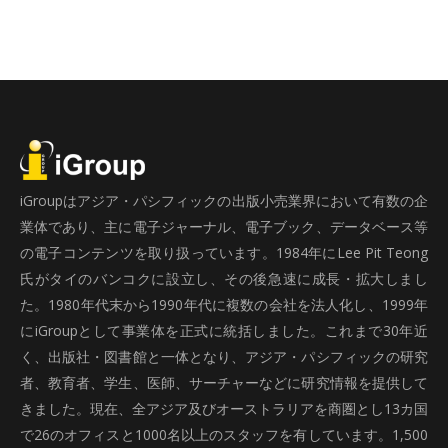
iGroupはアジア・パシフィックの出版小売業界において有数の企
業体であり、主に電子ジャーナル、電子ブック、データベース等
の電子コンテンツを取り扱っています。1984年にLee Pit Teong
氏がタイのバンコクに設立し、その後急速に成長・拡大しまし
た。1980年代末から1990年代に複数の会社を法人化し、1999年
にiGroupとして事業体を正式に統括しました。これまで30年近
く、出版社・図書館と一体となり、アジア・パシフィックの研究
者、教育者、学生、医師、サーチャーなどに研究情報を提供して
きました。現在、全アジア及びオーストラリアを商圏とし13カ国
で26のオフィスと1000名以上のスタッフを有しています。1,500