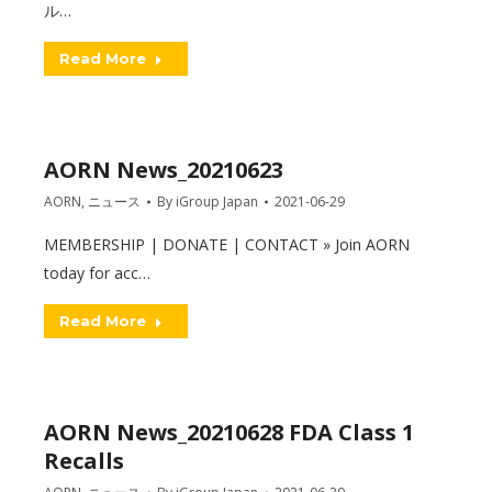
ル…
Read More
AORN News_20210623
AORN
,
ニュース
By
iGroup Japan
2021-06-29
MEMBERSHIP | DONATE | CONTACT » Join AORN
today for acc…
Read More
AORN News_20210628 FDA Class 1
Recalls