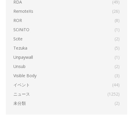
RDA
(49)
RemoteXs
(26)
ROR
(8)
SCiNiTO
(1)
Scite
(2)
Tezuka
(5)
Unpaywall
(1)
Unsub
(2)
Visible Body
(3)
イベント
(44)
ニュース
(1252)
未分類
(2)