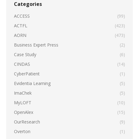
Categories
ACCESS
(99)
ACTFL
(423)
AORN
(473)
Business Expert Press
(2)
Case Study
(6)
CINDAS
(14)
CyberPatient
(1)
Evidentia Learning
(5)
ImaChek
(5)
MyLOFT
(10)
OpenAlex
(15)
OurResearch
(9)
Overton
(1)