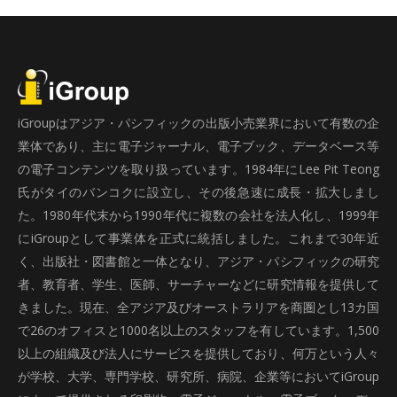
iGroupはアジア・パシフィックの出版小売業界において有数の企
業体であり、主に電子ジャーナル、電子ブック、データベース等
の電子コンテンツを取り扱っています。1984年にLee Pit Teong
氏がタイのバンコクに設立し、その後急速に成長・拡大しまし
た。1980年代末から1990年代に複数の会社を法人化し、1999年
にiGroupとして事業体を正式に統括しました。これまで30年近
く、出版社・図書館と一体となり、アジア・パシフィックの研究
者、教育者、学生、医師、サーチャーなどに研究情報を提供して
きました。現在、全アジア及びオーストラリアを商圏とし13カ国
で26のオフィスと1000名以上のスタッフを有しています。1,500
以上の組織及び法人にサービスを提供しており、何万という人々
が学校、大学、専門学校、研究所、病院、企業等においてiGroup