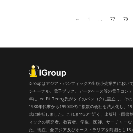
←
1
…
77
78
iGroupはアジア・パシフィックの出版小売業界にお
ジャーナル、電子ブック、データベース等の電子コンテン
年にLee Pit Teong氏がタイのバンコクに設立し
1980年代末から1990年代に複数の会社を法人化し、19
式に統括しました。これまで30年近く、出版社・図書
ィックの研究者、教育者、学生、医師、サーチャーな
た。現在、全アジア及びオーストラリアを商圏とし13カ