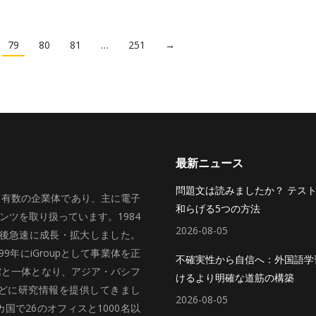
79
80
81
…
251
→
最新ニュース
問題文は読みましたか？ テス
いて有数の企業体であり、主に電子
和らげる5つの方法
ツを取り扱っています。1984
2026-08-05
、その後急速に成長・拡大しました。
99年にiGroupとして事業体を正
不確実性から自信へ：外国語学
館と一体となり、アジア・パシフ
けるより明確な道筋の構築
どに研究情報を提供してきまし
2026-08-05
国で26のオフィスと1000名以