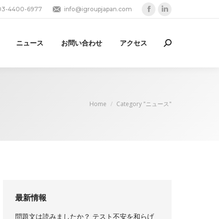
03-4400-6977
info@igroupjapan.com
Facebook
Linkedin
page
page
opens
opens
ニュース
お問い合わせ
アクセス
Search:
in
in
new
new
window
window
You are here:
Home
Category "ニュース"
最新情報
問題文は読みましたか？ テスト不安を和らげ