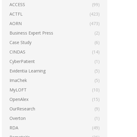
ACCESS
(99)
ACTFL
(423)
AORN
(473)
Business Expert Press
(2)
Case Study
(6)
CINDAS
(14)
CyberPatient
(1)
Evidentia Learning
(5)
ImaChek
(5)
MyLOFT
(10)
OpenAlex
(15)
OurResearch
(9)
Overton
(1)
RDA
(49)