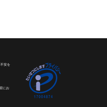
ト不安を
習にお