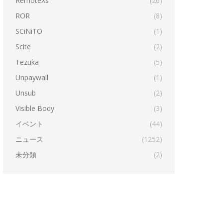
RemoteXs
(26)
ROR
(8)
SCiNiTO
(1)
Scite
(2)
Tezuka
(5)
Unpaywall
(1)
Unsub
(2)
Visible Body
(3)
イベント
(44)
ニュース
(1252)
未分類
(2)