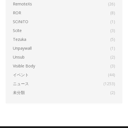
RemoteXs
(26)
ROR
(8)
SCiNiTO
(1)
Scite
(3)
Tezuka
(5)
Unpaywall
(1)
Unsub
(2)
Visible Body
(3)
イベント
(44)
ニュース
(1253)
未分類
(2)