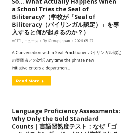
So… What Actually Happens When
a School Tries the Seal of
Biliteracy?（学校が「Seal of
Biliteracy（バイリンガル認定）」を導
入すると何が起きるのか？）
ACTFL
,
ニュース
By
iGroup Japan
2026-05-27
A Conversation with a Seal Practitioner バイリンガル認定
の実践者との対話 Any time the phrase new
initiative enters a departmen…
Read More
Language Proficiency Assessments:
Why Only the Gold Standard
Counts｜言語習熟度テスト：なぜ「ゴ