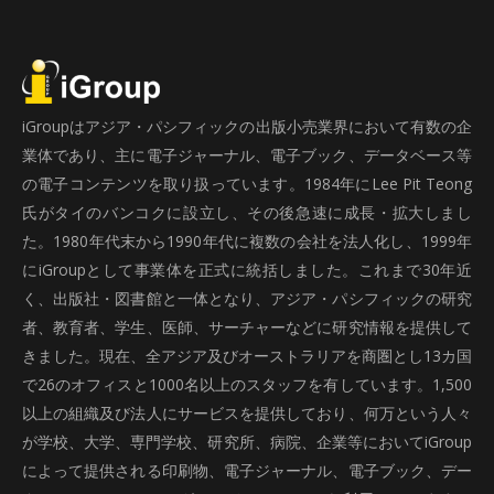
iGroupはアジア・パシフィックの出版小売業界において有数の企
業体であり、主に電子ジャーナル、電子ブック、データベース等
の電子コンテンツを取り扱っています。1984年にLee Pit Teong
氏がタイのバンコクに設立し、その後急速に成長・拡大しまし
た。1980年代末から1990年代に複数の会社を法人化し、1999年
にiGroupとして事業体を正式に統括しました。これまで30年近
く、出版社・図書館と一体となり、アジア・パシフィックの研究
者、教育者、学生、医師、サーチャーなどに研究情報を提供して
きました。現在、全アジア及びオーストラリアを商圏とし13カ国
で26のオフィスと1000名以上のスタッフを有しています。1,500
以上の組織及び法人にサービスを提供しており、何万という人々
が学校、大学、専門学校、研究所、病院、企業等においてiGroup
によって提供される印刷物、電子ジャーナル、電子ブック、デー