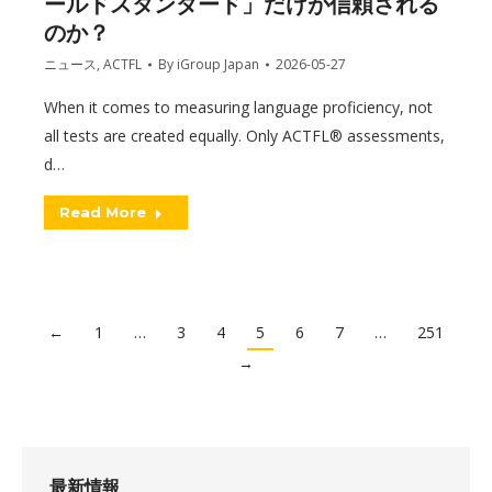
ールドスタンダード」だけが信頼される
のか？
ニュース
,
ACTFL
By
iGroup Japan
2026-05-27
When it comes to measuring language proficiency, not
all tests are created equally. Only ACTFL® assessments,
d…
Read More
←
1
…
3
4
5
6
7
…
251
→
最新情報