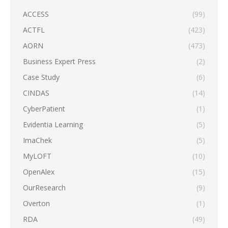
ACCESS
(99)
ACTFL
(423)
AORN
(473)
Business Expert Press
(2)
Case Study
(6)
CINDAS
(14)
CyberPatient
(1)
Evidentia Learning
(5)
ImaChek
(5)
MyLOFT
(10)
OpenAlex
(15)
OurResearch
(9)
Overton
(1)
RDA
(49)