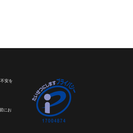
ト不安を
習にお