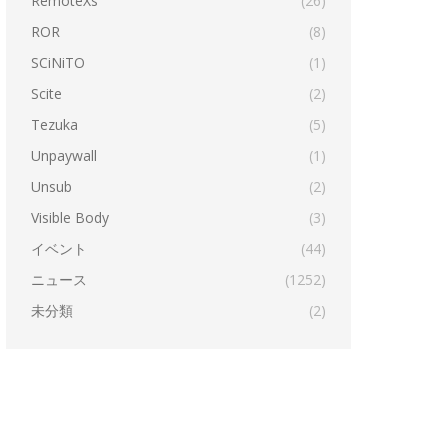
RemoteXs
(26)
ROR
(8)
SCiNiTO
(1)
Scite
(2)
Tezuka
(5)
Unpaywall
(1)
Unsub
(2)
Visible Body
(3)
イベント
(44)
ニュース
(1252)
未分類
(2)