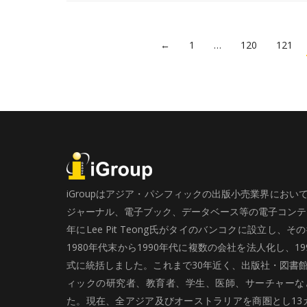
←
1
…
120
121
iGroupはアジア・パシフィックの出版小売業界にお
ジャーナル、電子ブック、データベース等の電子コンテン
年にLee Pit Teong氏がタイのバンコクに設立し
1980年代末から1990年代に複数の会社を法人化し、19
式に統括しました。これまで30年近く、出版社・図書
ィックの研究者、教育者、学生、医師、サーチャーな
た。現在、全アジア及びオーストラリアを商圏とし13カ