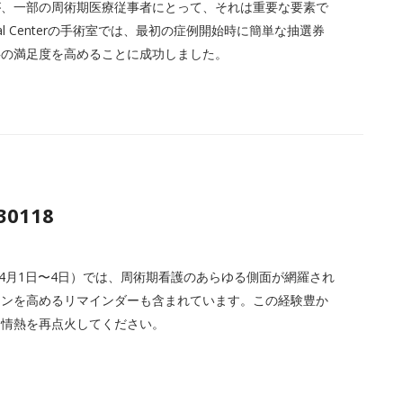
が、一部の周術期医療従事者にとって、それは重要な要素で
dical Centerの手術室では、最初の症例開始時に簡単な抽選券
事の満足度を高めることに成功しました。
30118
 Expo 2023（4月1日〜4日）では、周術期看護のあらゆる側面が網羅され
ョンを高めるリマインダーも含まれています。この経験豊か
な情熱を再点火してください。