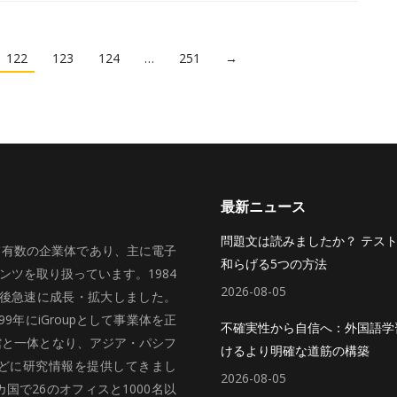
122
123
124
…
251
→
最新ニュース
問題文は読みましたか？ テス
いて有数の企業体であり、主に電子
和らげる5つの方法
ツを取り扱っています。1984
2026-08-05
、その後急速に成長・拡大しました。
99年にiGroupとして事業体を正
不確実性から自信へ：外国語学
館と一体となり、アジア・パシフ
けるより明確な道筋の構築
どに研究情報を提供してきまし
2026-08-05
国で26のオフィスと1000名以