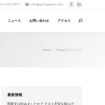
03-4400-6977
info@igroupjapan.com
Facebook
Linkedin
page
page
opens
opens
ニュース
お問い合わせ
アクセス
Search:
in
in
new
new
window
window
You are here:
Home
Category "ニュース"
最新情報
問題文は読みましたか？ テスト不安を和らげ