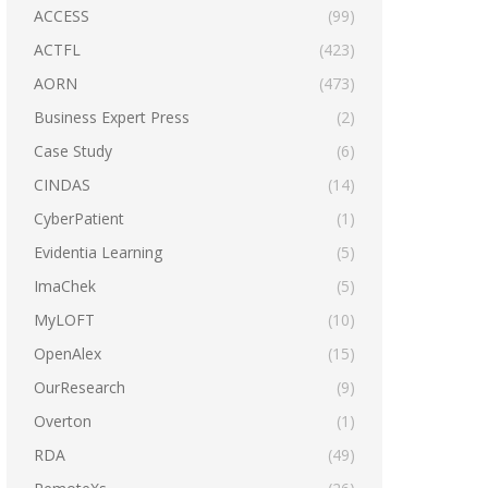
ACCESS
(99)
ACTFL
(423)
AORN
(473)
Business Expert Press
(2)
Case Study
(6)
CINDAS
(14)
CyberPatient
(1)
Evidentia Learning
(5)
ImaChek
(5)
MyLOFT
(10)
OpenAlex
(15)
OurResearch
(9)
Overton
(1)
RDA
(49)