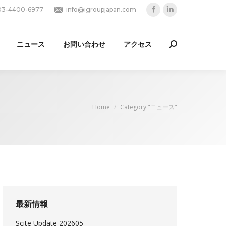
03-4400-6977
info@igroupjapan.com
Facebook
Linkedin
page
page
opens
opens
ニュース
お問い合わせ
アクセス
Search:
in
in
new
new
window
window
You are here:
Home
Category "ニュース"
最新情報
Scite Update 202605