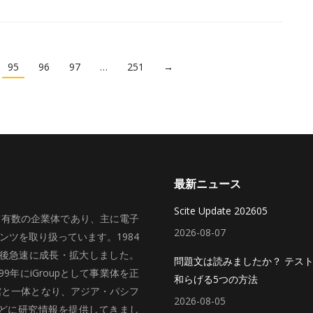
95
96
97
…
251
→
最新ニュース
Scite Update 202605
いて有数の企業体であり、主に電子
2026-08-07
ツを取り扱っています。1984
、その後急速に成長・拡大しました。
問題文は読みましたか？ テス
99年にiGroupとして事業体を正
和らげる5つの方法
館と一体となり、アジア・パシフ
2026-08-05
どに研究情報を提供してきまし