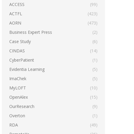
ACCESS
(99)
ACTFL
(423)
AORN
(473)
Business Expert Press
(2)
Case Study
(6)
CINDAS
(14)
CyberPatient
(1)
Evidentia Learning
(5)
ImaChek
(5)
MyLOFT
(10)
OpenAlex
(15)
OurResearch
(9)
Overton
(1)
RDA
(49)