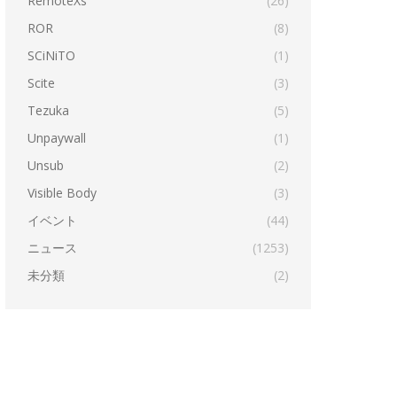
RemoteXs
(26)
ROR
(8)
SCiNiTO
(1)
Scite
(3)
Tezuka
(5)
Unpaywall
(1)
Unsub
(2)
Visible Body
(3)
イベント
(44)
ニュース
(1253)
未分類
(2)