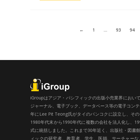
←
1
…
93
94
iGroupはアジア・パシフィックの出版小売業界にお
ジャーナル、電子ブック、データベース等の電子コンテン
年にLee Pit Teong氏がタイのバンコクに設立し
1980年代末から1990年代に複数の会社を法人化し、19
式に統括しました。これまで30年近く、出版社・図書
ィックの研究者、教育者、学生、医師、サーチャーな