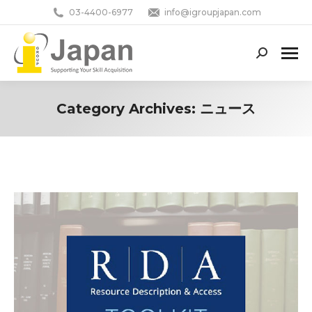
03-4400-6977
info@igroupjapan.com
Search:
Category Archives:
ニュース
You are here: