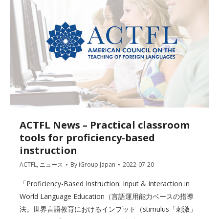
ACTFL News – Practical classroom
tools for proficiency-based
instruction
ACTFL
,
ニュース
By
iGroup Japan
2022-07-20
「Proficiency-Based Instruction: Input & Interaction in
World Language Education（言語運用能力ベースの指導
法。世界言語教育におけるインプット（stimulus「刺激」