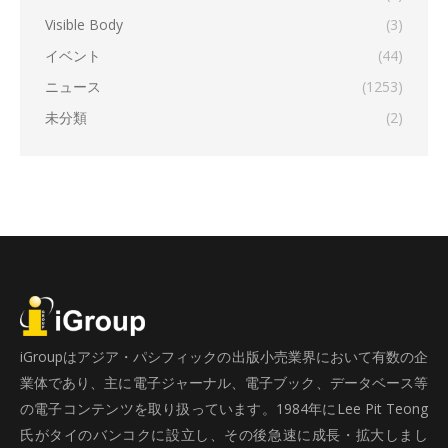
Visible Body
(3)
イベント
(44)
ニュース
(1253)
未分類
(2)
iGroupはアジア・パシフィックの出版小売業界において有数の企
業体であり、主に電子ジャーナル、電子ブック、データベース等
の電子コンテンツを取り扱っています。1984年にLee Pit Teong
氏がタイのバンコクに設立し、その後急速に成長・拡大しまし