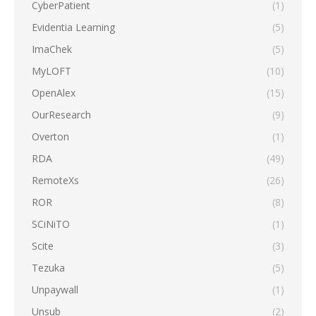
CyberPatient
(1)
Evidentia Learning
(5)
ImaChek
(5)
MyLOFT
(10)
OpenAlex
(15)
OurResearch
(9)
Overton
(1)
RDA
(49)
RemoteXs
(26)
ROR
(8)
SCiNiTO
(1)
Scite
(3)
Tezuka
(5)
Unpaywall
(1)
Unsub
(2)