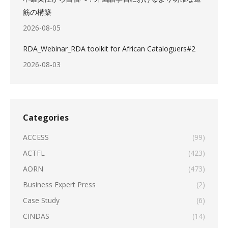
筋の構築
2026-08-05
RDA_Webinar_RDA toolkit for African Cataloguers#2
2026-08-03
Categories
ACCESS
(99)
ACTFL
(423)
AORN
(473)
Business Expert Press
(2)
Case Study
(6)
CINDAS
(14)