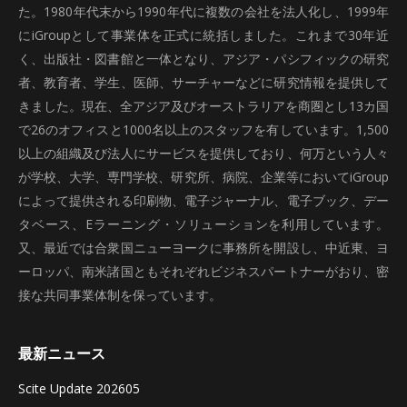
た。1980年代末から1990年代に複数の会社を法人化し、1999年
にiGroupとして事業体を正式に統括しました。これまで30年近
く、出版社・図書館と一体となり、アジア・パシフィックの研究
者、教育者、学生、医師、サーチャーなどに研究情報を提供して
きました。現在、全アジア及びオーストラリアを商圏とし13カ国
で26のオフィスと1000名以上のスタッフを有しています。1,500
以上の組織及び法人にサービスを提供しており、何万という人々
が学校、大学、専門学校、研究所、病院、企業等においてiGroup
によって提供される印刷物、電子ジャーナル、電子ブック、デー
タベース、Eラーニング・ソリューションを利用しています。
又、最近では合衆国ニューヨークに事務所を開設し、中近東、ヨ
ーロッパ、南米諸国ともそれぞれビジネスパートナーがおり、密
接な共同事業体制を保っています。
最新ニュース
Scite Update 202605