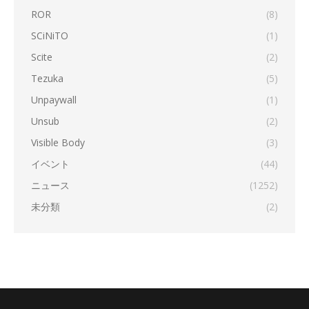
ROR
(8)
SCiNiTO
(1)
Scite
(2)
Tezuka
(5)
Unpaywall
(1)
Unsub
(2)
Visible Body
(3)
イベント
(44)
ニュース
(1252)
未分類
(2)