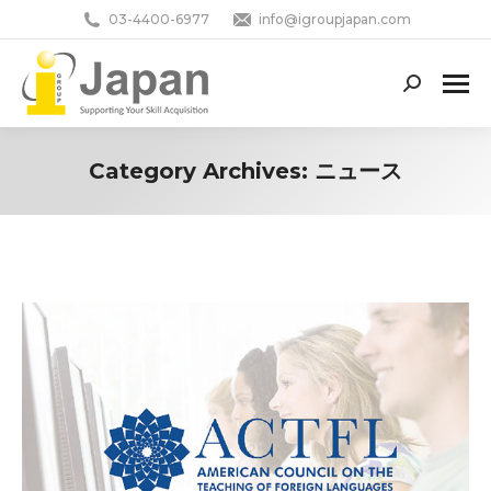
03-4400-6977
info@igroupjapan.com
Search:
Category Archives:
ニュース
You are here: