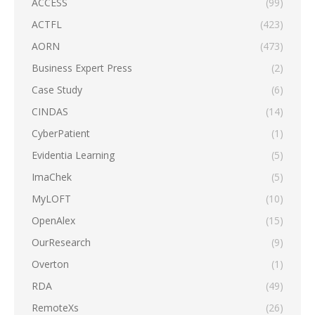
ACCESS
(99)
ACTFL
(423)
AORN
(473)
Business Expert Press
(2)
Case Study
(6)
CINDAS
(14)
CyberPatient
(1)
Evidentia Learning
(5)
ImaChek
(5)
MyLOFT
(10)
OpenAlex
(15)
OurResearch
(9)
Overton
(1)
RDA
(49)
RemoteXs
(26)