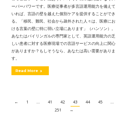
ーパーパワーです。医療従事者が多言語運用能力を備えて
いれば、言語の壁を越えた個別ケアを提供することができ
る。「移民、難民、社会から疎外された人々は、医療にお
ける言葉の壁に特に弱い立場にあります」（ハンソン）。
あなたはバイリンガルの専門家として、英語運用能力の乏
しい患者に対する医療現場での言語サービスの向上に関心
がありますか？もしそうなら、あなたは高い需要がありま
す。
Read More
←
1
…
41
42
43
44
45
…
251
→