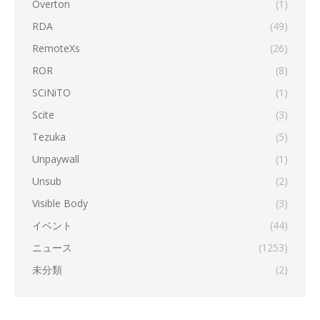
Overton
(1)
RDA
(49)
RemoteXs
(26)
ROR
(8)
SCiNiTO
(1)
Scite
(3)
Tezuka
(5)
Unpaywall
(1)
Unsub
(2)
Visible Body
(3)
イベント
(44)
ニュース
(1253)
未分類
(2)