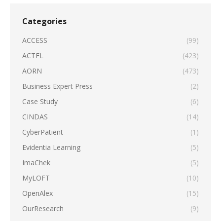
Categories
ACCESS
(99)
ACTFL
(423)
AORN
(473)
Business Expert Press
(2)
Case Study
(6)
CINDAS
(14)
CyberPatient
(1)
Evidentia Learning
(5)
ImaChek
(5)
MyLOFT
(10)
OpenAlex
(15)
OurResearch
(9)