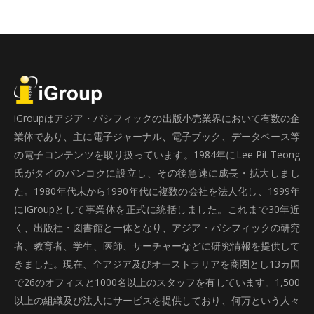
iGroupはアジア・パシフィックの出版小売業界において有数の企
業体であり、主に電子ジャーナル、電子ブック、データベース等
の電子コンテンツを取り扱っています。1984年にLee Pit Teong
氏がタイのバンコクに設立し、その後急速に成長・拡大しまし
た。1980年代末から1990年代に複数の会社を法人化し、1999年
にiGroupとして事業体を正式に統括しました。これまで30年近
く、出版社・図書館と一体となり、アジア・パシフィックの研究
者、教育者、学生、医師、サーチャーなどに研究情報を提供して
きました。現在、全アジア及びオーストラリアを商圏とし13カ国
で26のオフィスと1000名以上のスタッフを有しています。1,500
以上の組織及び法人にサービスを提供しており、何万という人々