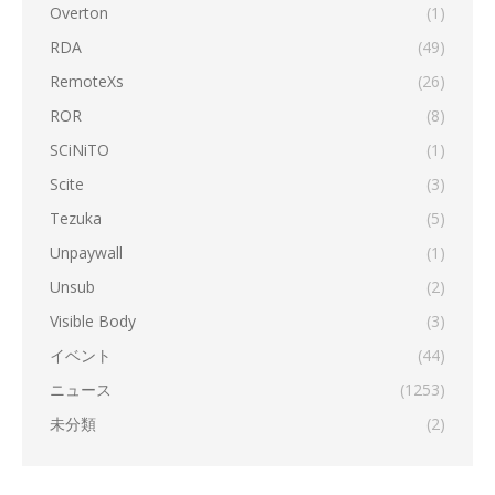
Overton
(1)
RDA
(49)
RemoteXs
(26)
ROR
(8)
SCiNiTO
(1)
Scite
(3)
Tezuka
(5)
Unpaywall
(1)
Unsub
(2)
Visible Body
(3)
イベント
(44)
ニュース
(1253)
未分類
(2)