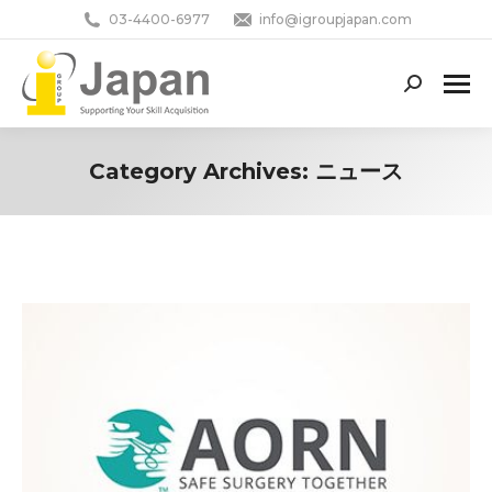
03-4400-6977
info@igroupjapan.com
Search:
Category Archives:
ニュース
You are here: