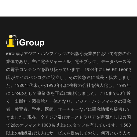
iGroupはアジア・パシフィックの出版小売業界において有数の企
業体であり、主に電子ジャーナル、電子ブック、データベース等
の電子コンテンツを取り扱っています。1984年にLee Pit Teong
氏がタイのバンコクに設立し、その後急速に成長・拡大しまし
た。1980年代末から1990年代に複数の会社を法人化し、1999年
にiGroupとして事業体を正式に統括しました。これまで30年近
く、出版社・図書館と一体となり、アジア・パシフィックの研究
者、教育者、学生、医師、サーチャーなどに研究情報を提供して
きました。現在、全アジア及びオーストラリアを商圏とし13カ国
で26のオフィスと1000名以上のスタッフを有しています。1,500
以上の組織及び法人にサービスを提供しており、何万という人々