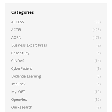
Categories
ACCESS
(99)
ACTFL
(423)
AORN
(473)
Business Expert Press
(2)
Case Study
(6)
CINDAS
(14)
CyberPatient
(1)
Evidentia Learning
(5)
ImaChek
(5)
MyLOFT
(10)
OpenAlex
(15)
OurResearch
(9)