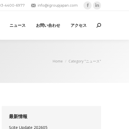
03-4400-6977
info@igroupjapan.com
Facebook
Linkedin
page
page
opens
opens
ニュース
お問い合わせ
アクセス
Search:
in
in
new
new
window
window
You are here:
Home
Category "ニュース"
最新情報
Scite Update 202605