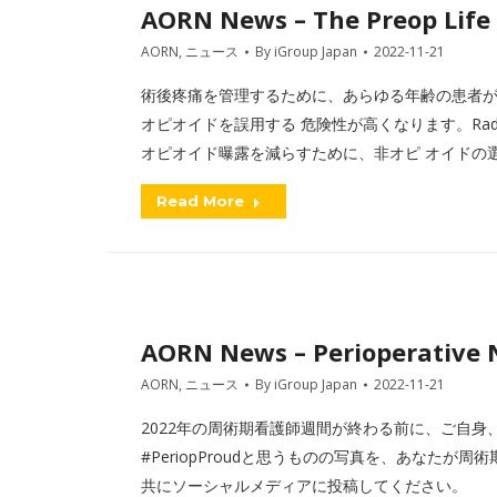
AORN News – The Preop Life
AORN
,
ニュース
By
iGroup Japan
2022-11-21
術後疼痛を管理するために、あらゆる年齢の患者
オピオイドを誤用する 危険性が高くなります。Rady Ch
オピオイド曝露を減らすために、非オピ オイドの
Read More
AORN News – Perioperative 
AORN
,
ニュース
By
iGroup Japan
2022-11-21
2022年の周術期看護師週間が終わる前に、ご自
#PeriopProudと思うものの写真を、あなた
共にソーシャルメディアに投稿してください。