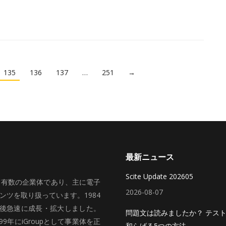
135
136
137
…
251
→
最新ニュース
Scite Update 202605
いて有数の企業体であり、主に電子
2026-08-07
ツを取り扱っています。1984
、その後急速に成長・拡大しました。
問題文は読みましたか？ テス
99年にiGroupとして事業体を正
和らげる5つの方法