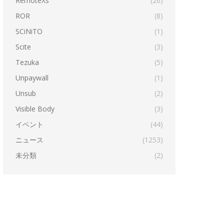
RemoteXs
(26)
ROR
(8)
SCiNiTO
(1)
Scite
(3)
Tezuka
(5)
Unpaywall
(1)
Unsub
(2)
Visible Body
(3)
イベント
(44)
ニュース
(1253)
未分類
(2)