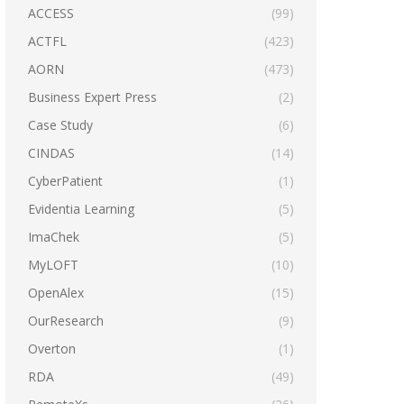
ACCESS
(99)
ACTFL
(423)
AORN
(473)
Business Expert Press
(2)
Case Study
(6)
CINDAS
(14)
CyberPatient
(1)
Evidentia Learning
(5)
ImaChek
(5)
MyLOFT
(10)
OpenAlex
(15)
OurResearch
(9)
Overton
(1)
RDA
(49)