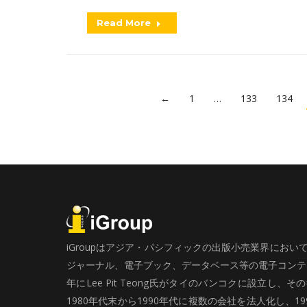
Read More
←
1
…
133
134
iGroupはアジア・パシフィックの出版小売業界にお
ジャーナル、電子ブック、データベース等の電子コンテン
年にLee Pit Teong氏がタイのバンコクに設立し
1980年代末から1990年代に複数の会社を法人化し、19