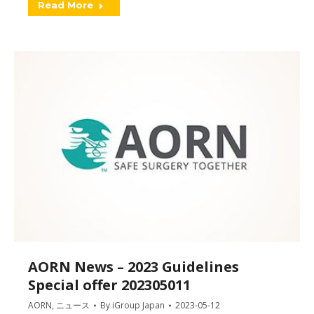
Read More
AORN News – 2023 Guidelines
Special offer 202305011
AORN
,
ニュース
By
iGroup Japan
2023-05-12