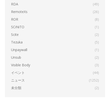
RDA
(49)
RemoteXs
(26)
ROR
(8)
SCiNiTO
(1)
Scite
(2)
Tezuka
(5)
Unpaywall
(1)
Unsub
(2)
Visible Body
(3)
イベント
(44)
ニュース
(1252)
未分類
(2)