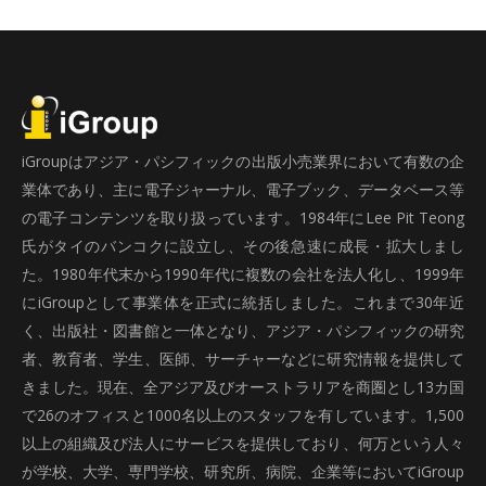
iGroupはアジア・パシフィックの出版小売業界において有数の企
業体であり、主に電子ジャーナル、電子ブック、データベース等
の電子コンテンツを取り扱っています。1984年にLee Pit Teong
氏がタイのバンコクに設立し、その後急速に成長・拡大しまし
た。1980年代末から1990年代に複数の会社を法人化し、1999年
にiGroupとして事業体を正式に統括しました。これまで30年近
く、出版社・図書館と一体となり、アジア・パシフィックの研究
者、教育者、学生、医師、サーチャーなどに研究情報を提供して
きました。現在、全アジア及びオーストラリアを商圏とし13カ国
で26のオフィスと1000名以上のスタッフを有しています。1,500
以上の組織及び法人にサービスを提供しており、何万という人々
が学校、大学、専門学校、研究所、病院、企業等においてiGroup