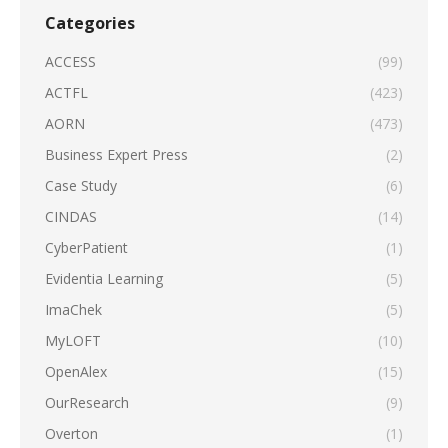
Categories
ACCESS
(99)
ACTFL
(423)
AORN
(473)
Business Expert Press
(2)
Case Study
(6)
CINDAS
(14)
CyberPatient
(1)
Evidentia Learning
(5)
ImaChek
(5)
MyLOFT
(10)
OpenAlex
(15)
OurResearch
(9)
Overton
(1)