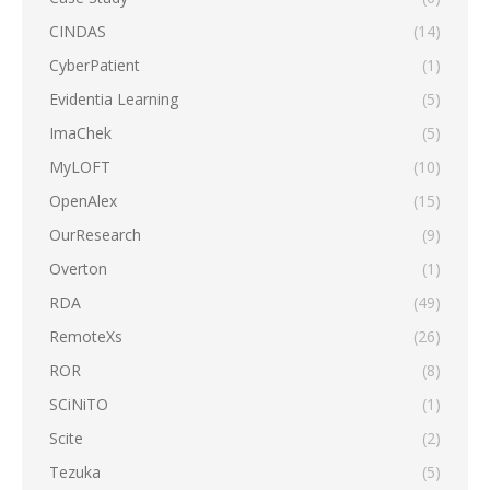
CINDAS
(14)
CyberPatient
(1)
Evidentia Learning
(5)
ImaChek
(5)
MyLOFT
(10)
OpenAlex
(15)
OurResearch
(9)
Overton
(1)
RDA
(49)
RemoteXs
(26)
ROR
(8)
SCiNiTO
(1)
Scite
(2)
Tezuka
(5)