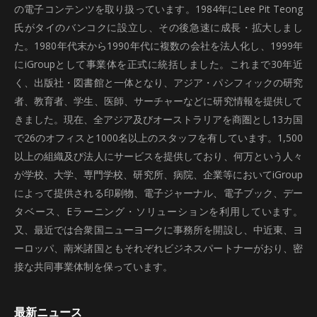
の電子コンテンツを取り扱っています。1984年にLee Pit Teong
氏がタイのバンコクに設立し、その後急速に成長・拡大しまし
た。1980年代末から1990年代に複数の会社を法人化し、1999年
にiGroupとして事業体を正式に統括しました。これまで30年近
く、出版社・図書館と一体となり、アジア・パシフィックの研究
者、教育者、学生、医師、サーチャーなどに研究情報を提供して
きました。現在、全アジア及びオーストラリアを商圏とし13カ国
で26のオフィスと1000名以上のスタッフを有しています。1,500
以上の組織及び法人にサービスを提供しており、何万という人々
が学校、大学、専門学校、研究所、病院、企業等においてiGroup
によって提供される印刷物、電子ジャーナル、電子ブック、デー
タベース、Eラーニング・ソリューションを利用しています。
又、最近では合衆国ニューヨークに事務所を開設し、中近東、ヨ
ーロッパ、南米諸国ともそれぞれビジネスパートナーがおり、密
接な共同事業体制を保っています。
最新ニュース