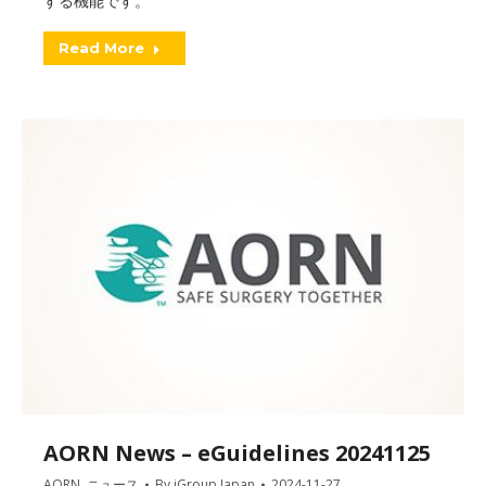
する機能です。
Read More
AORN News – eGuidelines 20241125
AORN
,
ニュース
By
iGroup Japan
2024-11-27