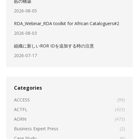
筋の構築
2026-08-05
RDA_Webinar_RDA toolkit for African Cataloguers#2
2026-08-03
組織に新しいROR IDを追加する時の注意
2026-07-17
Categories
ACCESS
(99)
ACTFL
(423)
AORN
(473)
Business Expert Press
(2)
Case Study
(6)