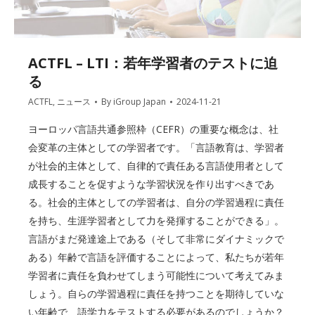
ACTFL – LTI：若年学習者のテストに迫
る
ACTFL
,
ニュース
By
iGroup Japan
2024-11-21
ヨーロッパ言語共通参照枠（CEFR）の重要な概念は、社
会変革の主体としての学習者です。「言語教育は、学習者
が社会的主体として、自律的で責任ある言語使用者として
成長することを促すような学習状況を作り出すべきであ
る。社会的主体としての学習者は、自分の学習過程に責任
を持ち、生涯学習者として力を発揮することができる」。
言語がまだ発達途上である（そして非常にダイナミックで
ある）年齢で言語を評価することによって、私たちが若年
学習者に責任を負わせてしまう可能性について考えてみま
しょう。自らの学習過程に責任を持つことを期待していな
い年齢で、語学力をテストする必要があるのでしょうか？