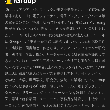
iGroupはアジア・パシフィックの出版小売業界において有数の企
業体であり、主に電子ジャーナル、電子ブック、データベース等
の電子コンテンツを取り扱っています。1984年にLee Pit Teong
氏がタイのバンコクに設立し、その後急速に成長・拡大しまし
た。1980年代末から1990年代に複数の会社を法人化し、1999年
にiGroupとして事業体を正式に統括しました。これまで30年近
く、出版社・図書館と一体となり、アジア・パシフィックの研究
者、教育者、学生、医師、サーチャーなどに研究情報を提供して
きました。現在、全アジア及びオーストラリアを商圏とし13カ国
で26のオフィスと1000名以上のスタッフを有しています。1,500
以上の組織及び法人にサービスを提供しており、何万という人々
が学校、大学、専門学校、研究所、病院、企業等においてiGroup
によって提供される印刷物、電子ジャーナル、電子ブック、デー
タベース、Eラーニング・ソリューションを利用しています。
又、最近では合衆国ニューヨークに事務所を開設し、中近東、ヨ
ーロッパ、南米諸国ともそれぞれビジネスパートナーがおり、密