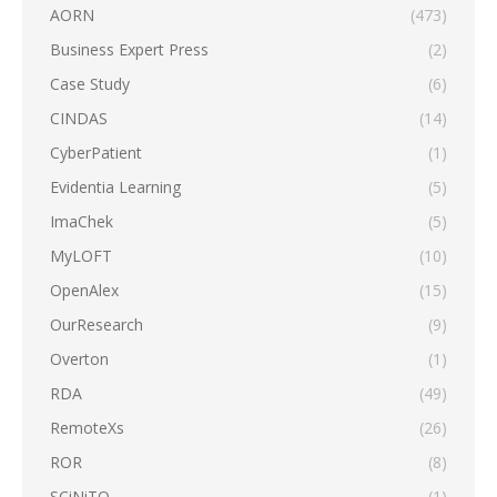
AORN
(473)
Business Expert Press
(2)
Case Study
(6)
CINDAS
(14)
CyberPatient
(1)
Evidentia Learning
(5)
ImaChek
(5)
MyLOFT
(10)
OpenAlex
(15)
OurResearch
(9)
Overton
(1)
RDA
(49)
RemoteXs
(26)
ROR
(8)
SCiNiTO
(1)