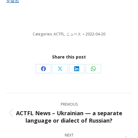
を提出
Categories:
ACTFL
,
ニュース
2022-04-20
Share this post
Share
Share
Share
Share
on
on
on
on
Facebook
X
LinkedIn
WhatsApp
Post
PREVIOUS
navigation
ACTFL News – Ukrainian — a separate
Previous
language or dialect of Russian?
post:
NEXT