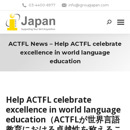
03-4400-6977
info@igroupjapan.com
Search:
ACTFL News – Help ACTFL celebrate
excellence in world language
education
You are here:
Help ACTFL celebrate
excellence in world language
education（ACTFLが世界言語
教育における卓越性を称えるこ