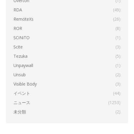
Overton
(1)
RDA
(49)
RemoteXs
(26)
ROR
(8)
SCiNiTO
(1)
Scite
(3)
Tezuka
(5)
Unpaywall
(1)
Unsub
(2)
Visible Body
(3)
イベント
(44)
ニュース
(1253)
未分類
(2)