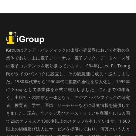
iGroupはアジア・パシフィックの出版小売業界において有数の企
業体であり、主に電子ジャーナル、電子ブック、データベース等
の電子コンテンツを取り扱っています。1984年にLee Pit Teong
氏がタイのバンコクに設立し、その後急速に成長・拡大しまし
た。1980年代末から1990年代に複数の会社を法人化し、1999年
にiGroupとして事業体を正式に統括しました。これまで30年近
く、出版社・図書館と一体となり、アジア・パシフィックの研究
者、教育者、学生、医師、サーチャーなどに研究情報を提供して
きました。現在、全アジア及びオーストラリアを商圏とし13カ国
で26のオフィスと1000名以上のスタッフを有しています。1,500
以上の組織及び法人にサービスを提供しており、何万という人々