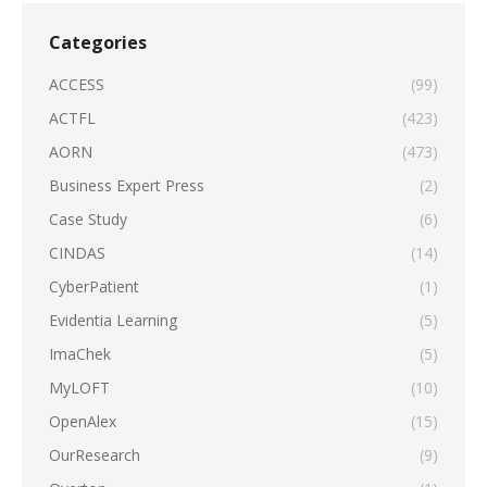
Categories
ACCESS
(99)
ACTFL
(423)
AORN
(473)
Business Expert Press
(2)
Case Study
(6)
CINDAS
(14)
CyberPatient
(1)
Evidentia Learning
(5)
ImaChek
(5)
MyLOFT
(10)
OpenAlex
(15)
OurResearch
(9)