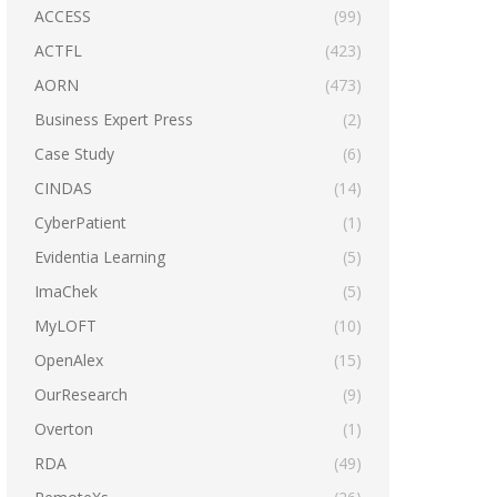
ACCESS
(99)
ACTFL
(423)
AORN
(473)
Business Expert Press
(2)
Case Study
(6)
CINDAS
(14)
CyberPatient
(1)
Evidentia Learning
(5)
ImaChek
(5)
MyLOFT
(10)
OpenAlex
(15)
OurResearch
(9)
Overton
(1)
RDA
(49)