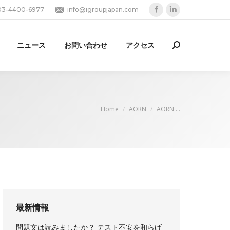
03-4400-6977
info@igroupjapan.com
Facebook
Linkedin
page
page
opens
opens
ニュース
お問い合わせ
アクセス
Search:
in
in
new
new
window
window
You are here:
Home
AORN
AORN …
最新情報
問題文は読みましたか？ テスト不安を和らげ