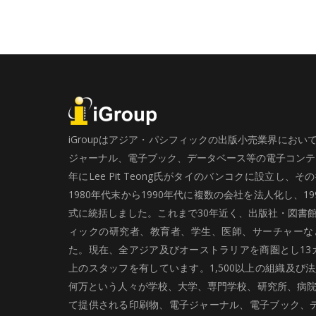
iGroupはアジア・パシフィックの出版小売業界にお
ジャーナル、電子ブック、データベース等の電子コンテン
年にLee Pit Teong氏がタイのバンコクに設立し
1980年代末から1990年代に複数の会社を法人化し、19
式に統括しました。これまで30年近く、出版社・図書
ィックの研究者、教育者、学生、医師、サーチャーな
た。現在、全アジア及びオーストラリアを商圏とし13カ
上のスタッフを有しています。1,500以上の組織及び
何万という人々が学校、大学、専門学校、研究所、病院、
て提供される印刷物、電子ジャーナル、電子ブック、