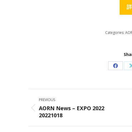
詳
Categories:
AO
Sha
Share
on
Facebo
Post
PREVIOUS
navigation
AORN News – EXPO 2022
Previous
20221018
post: