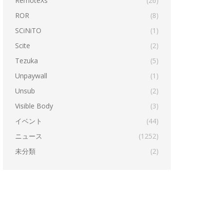
RemoteXs
(26)
ROR
(8)
SCiNiTO
(1)
Scite
(2)
Tezuka
(5)
Unpaywall
(1)
Unsub
(2)
Visible Body
(3)
イベント
(44)
ニュース
(1252)
未分類
(2)