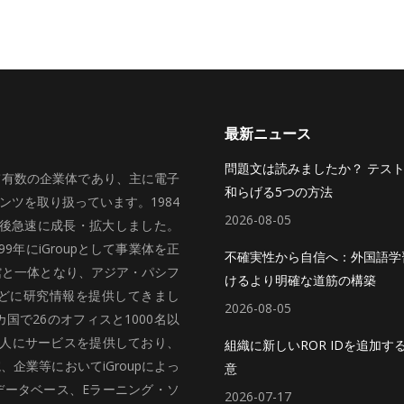
最新ニュース
問題文は読みましたか？ テス
いて有数の企業体であり、主に電子
和らげる5つの方法
ツを取り扱っています。1984
2026-08-05
、その後急速に成長・拡大しました。
99年にiGroupとして事業体を正
不確実性から自信へ：外国語学
館と一体となり、アジア・パシフ
けるより明確な道筋の構築
どに研究情報を提供してきまし
2026-08-05
国で26のオフィスと1000名以
法人にサービスを提供しており、
組織に新しいROR IDを追加す
企業等においてiGroupによっ
意
データベース、Eラーニング・ソ
2026-07-17