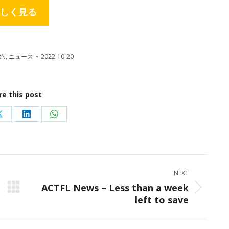
しく見る
RN
,
ニュース
2022-10-20
re this post
Share
Share
Share
on
on
on
ok
X
LinkedIn
WhatsApp
NEXT
ACTFL News – Less than a week
Next
left to save
post: