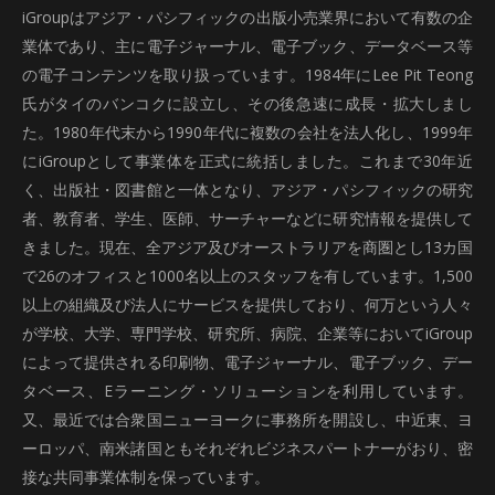
iGroupはアジア・パシフィックの出版小売業界において有数の企
業体であり、主に電子ジャーナル、電子ブック、データベース等
の電子コンテンツを取り扱っています。1984年にLee Pit Teong
氏がタイのバンコクに設立し、その後急速に成長・拡大しまし
た。1980年代末から1990年代に複数の会社を法人化し、1999年
にiGroupとして事業体を正式に統括しました。これまで30年近
く、出版社・図書館と一体となり、アジア・パシフィックの研究
者、教育者、学生、医師、サーチャーなどに研究情報を提供して
きました。現在、全アジア及びオーストラリアを商圏とし13カ国
で26のオフィスと1000名以上のスタッフを有しています。1,500
以上の組織及び法人にサービスを提供しており、何万という人々
が学校、大学、専門学校、研究所、病院、企業等においてiGroup
によって提供される印刷物、電子ジャーナル、電子ブック、デー
タベース、Eラーニング・ソリューションを利用しています。
又、最近では合衆国ニューヨークに事務所を開設し、中近東、ヨ
ーロッパ、南米諸国ともそれぞれビジネスパートナーがおり、密
接な共同事業体制を保っています。