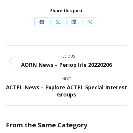
Share this post
Share
Share
Share
Share
on
on
on
on
Facebook
X
LinkedIn
WhatsApp
Post
PREVIOUS
navigation
AORN News – Periop life 20220206
Previous
post:
NEXT
ACTFL News – Explore ACTFL Special Interest
Next
Groups
post:
From the Same Category