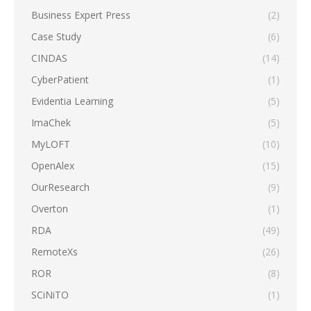
Business Expert Press
(2)
Case Study
(6)
CINDAS
(14)
CyberPatient
(1)
Evidentia Learning
(5)
ImaChek
(5)
MyLOFT
(10)
OpenAlex
(15)
OurResearch
(9)
Overton
(1)
RDA
(49)
RemoteXs
(26)
ROR
(8)
SCiNiTO
(1)