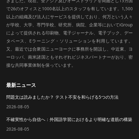
きました。現在、全アジア及びオーストラリアを商圏とし13カ国
で26のオフィスと1000名以上のスタッフを有しています。1,500
以上の組織及び法人にサービスを提供しており、何万という人々
が学校、大学、専門学校、研究所、病院、企業等においてiGroup
によって提供される印刷物、電子ジャーナル、電子ブック、デー
タベース、Eラーニング・ソリューションを利用しています。
又、最近では合衆国ニューヨークに事務所を開設し、中近東、ヨ
ーロッパ、南米諸国ともそれぞれビジネスパートナーがおり、密
接な共同事業体制を保っています。
最新ニュース
問題文は読みましたか？ テスト不安を和らげる5つの方法
2026-08-05
不確実性から自信へ：外国語学習におけるより明確な道筋の構築
2026-08-05