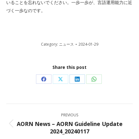
いることを忘れないでください。一歩一歩が、言語運用能力に近
づく一歩なのです。
Category:
ニュース
2024-01-29
Share this post
Share
Share
Share
Share
on
on
on
on
Facebook
X
LinkedIn
WhatsApp
Post
PREVIOUS
navigation
AORN News – AORN Guideline Update
Previous
2024_20240117
post: