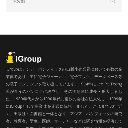
未分類
(2)
iGroupはアジア・パシフィックの出版小売業界において有数の企
業体であり、主に電子ジャーナル、電子ブック、データベース等
の電子コンテンツを取り扱っています。1984年にLee Pit Teong
氏がタイのバンコクに設立し、その後急速に成長・拡大しまし
た。1980年代末から1990年代に複数の会社を法人化し、1999年
にiGroupとして事業体を正式に統括しました。これまで30年近
く、出版社・図書館と一体となり、アジア・パシフィックの研究
者、教育者、学生、医師、サーチャーなどに研究情報を提供して