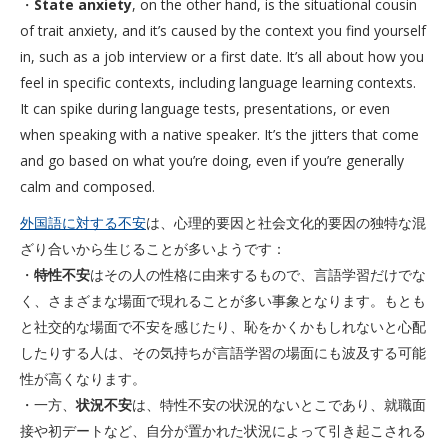
・
State anxiety
, on the other hand, is the situational cousin
of trait anxiety, and it’s caused by the context you find yourself
in, such as a job interview or a first date. It’s all about how you
feel in specific contexts, including language learning contexts.
It can spike during language tests, presentations, or even
when speaking with a native speaker. It’s the jitters that come
and go based on what you’re doing, even if you’re generally
calm and composed.
外国語に対する不安
は、心理的要因と社会文化的要因の独特な混
ざり合いから生じることが多いようです：
・
特性不安
はその人の性格に由来するもので、言語学習だけでな
く、さまざまな場面で現れることが多い事象となります。もとも
と社交的な場面で不安を感じたり、恥をかくかもしれないと心配
したりする人は、その気持ちが言語学習の場面にも波及する可能
性が高くなります。
・一方、
状況不安
は、特性不安の状況的ないとこであり、就職面
接や初デートなど、自分が置かれた状況によって引き起こされる