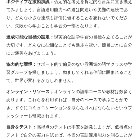
ポジティブな激励演説：
否定的な考えを肯定的な言葉に置き換え
てみましょう。言語運用能力への道は間違いや災難の連続であ
り、どんな小さな達成も評価に値することを忘れないでくださ
い。失敗から学ぶことも学習の一部となります。
達成可能な目標の設定：
現実的な語学学習の目標を立てることが
大切です。どんなに些細なことでも進歩を祝い、節目ごとに自分
にご褒美をあげましょう。
協力的な環境：
サポート的で偏見のない雰囲気の語学クラスや学
習グループを探しましょう。励ましてくれる仲間に囲まれること
で、世界が変わるかもしれません。
オンライン・リソース；
オンラインの語学コースや教材は数多く
あります。これらを利用すれば、自分のペースで学ぶことがで
き、すぐにコミュニケーションを取らなければならないというプ
レッシャーも軽減されます。
自身をテスト：
高得点のテストは不安を誘発しますが、低得点の
テストで自分の実力を試せば、本当の言語運用能力を測ることが