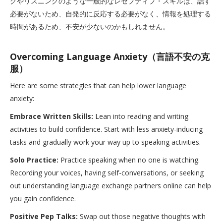
グやリスニングのような一般的なレセプティブ・スキルは、話す
必要がないため、自発的に反応する必要がなく、情報を処理する
時間があるため、不安が少ないのかもしれません。
Overcoming Language Anxiety（言語不安の克
服）
Here are some strategies that can help lower language
anxiety:
Embrace Written Skills:
Lean into reading and writing
activities to build confidence. Start with less anxiety-inducing
tasks and gradually work your way up to speaking activities.
Solo Practice:
Practice speaking when no one is watching.
Recording your voices, having self-conversations, or seeking
out understanding language exchange partners online can help
you gain confidence.
Positive Pep Talks:
Swap out those negative thoughts with