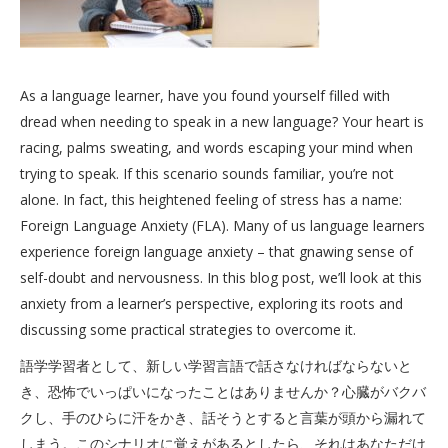
As a language learner, have you found yourself filled with
dread when needing to speak in a new language? Your heart is
racing, palms sweating, and words escaping your mind when
trying to speak. If this scenario sounds familiar, you’re not
alone. In fact, this heightened feeling of stress has a name:
Foreign Language Anxiety (FLA). Many of us language learners
experience foreign language anxiety – that gnawing sense of
self-doubt and nervousness. In this blog post, we’ll look at this
anxiety from a learner’s perspective, exploring its roots and
discussing some practical strategies to overcome it.
語学学習者として、新しい学習言語で話さなければならないと
き、恐怖でいっぱいになったことはありませんか？心臓がバクバ
クし、手のひらに汗をかき、話そうとすると言葉が頭から漏れて
しまう。このシナリオに覚えがあるとしたら、それはあなただけ