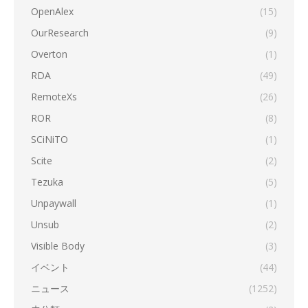
OpenAlex
(15)
OurResearch
(9)
Overton
(1)
RDA
(49)
RemoteXs
(26)
ROR
(8)
SCiNiTO
(1)
Scite
(2)
Tezuka
(5)
Unpaywall
(1)
Unsub
(2)
Visible Body
(3)
イベント
(44)
ニュース
(1252)