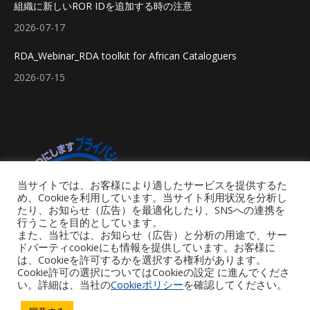
組織に新しいROR IDを追加する時の注意
2026-07-17
RDA_Webinar_RDA toolkit for African Cataloguers
2026-07-15
当サイトでは、お客様により適したサービスを提供するた
め、Cookieを利用しています。当サイト利用状況を分析し
たり、お知らせ（広告）を最適化したり、SNSへの連携を
行うことを目的としています。
また、当社では、お知らせ（広告）と分析の用途で、サー
ドパーティcookieにも情報を提供しています。お客様に
は、Cookieを許可するかを選択する権利があります。
Cookie許可の選択についてはCookieの設定 に進んでくださ
い。詳細は、当社の
Cookieポリシー
を確認してください。
Footer Menu