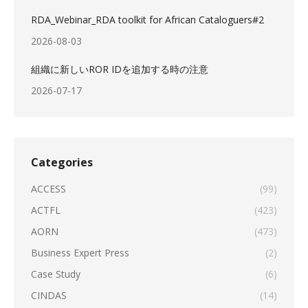
RDA_Webinar_RDA toolkit for African Cataloguers#2
2026-08-03
組織に新しいROR IDを追加する時の注意
2026-07-17
Categories
ACCESS
(99)
ACTFL
(423)
AORN
(473)
Business Expert Press
(2)
Case Study
(6)
CINDAS
(14)