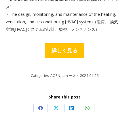
ス）
・The design, monitoring, and maintenance of the heating,
ventilation, and air conditioning [HVAC] system（暖房、 換気、
空調[HVAC]システムの設計、監視、メンテナンス）
詳しく見る
Categories:
AORN
,
ニュース
2024-01-26
Share this post
Share
Share
Share
Share
on
on
on
on