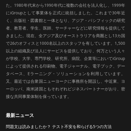
た。1980年代末から1990年代に複数の会社を法人化し、1999年
にiGroupとして事業体を正式に統括しました。これまで30年近
く、出版社・図書館と一体となり、アジア・パシフィックの研究
者、教育者、学生、医師、サーチャーなどに研究情報を提供して
きました。現在、全アジア及びオーストラリアを商圏とし13カ国
で26のオフィスと1000名以上のスタッフを有しています。1,500
以上の組織及び法人にサービスを提供しており、何万という人々
が学校、大学、専門学校、研究所、病院、企業等においてiGroup
によって提供される印刷物、電子ジャーナル、電子ブック、デー
タベース、Eラーニング・ソリューションを利用しています。
又、最近では合衆国ニューヨークに事務所を開設し、中近東、ヨ
ーロッパ、南米諸国ともそれぞれビジネスパートナーがおり、密
接な共同事業体制を保っています。
最新ニュース
問題文は読みましたか？ テスト不安を和らげる5つの方法