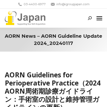
03-4400-6977
info@igroupjapan.com
Search:
AORN News – AORN Guideline Update
2024_20240117
You are here:
AORN Guidelines for
Perioperative Practice（2024
AORN周術期診療ガイドライ
ン：手術室の設計と維持管理ガ