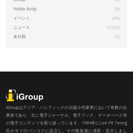
Visible Body
(3)
イベント
(44)
ニュース
(1252)
未分類
(2)
iGroupはアジア・パシフィックの出版小売業界において有数の企
業体であり、主に電子ジャーナル、電子ブック、データベース等
の電子コンテンツを取り扱っています。1984年にLee Pit Teong
氏がタイのバンコクに設立し、その後急速に成長・拡大しまし