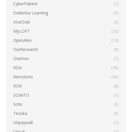
CyberPatient
(1)
Evidentia Learning
(5)
ImaChek
(5)
MyLOFT
(10)
OpenAlex
(15)
OurResearch
(9)
Overton
(1)
RDA
(49)
RemoteXs
(26)
ROR
(8)
SCiNiTO
(1)
Scite
(2)
Tezuka
(5)
Unpaywall
(1)
Unsub
(2)