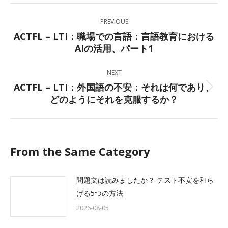
Facebook
X
LinkedIn
WhatsApp
Post
PREVIOUS
navigation
ACTFL – LTI：職場での言語：言語教育における
Previous
AIの活用、パート1
post:
NEXT
ACTFL – LTI：外国語の不安：それは何であり、
Next
どのようにそれを克服するか？
post:
From the Same Category
問題文は読みましたか？ テスト不安を和ら
げる5つの方法
2026-08-05