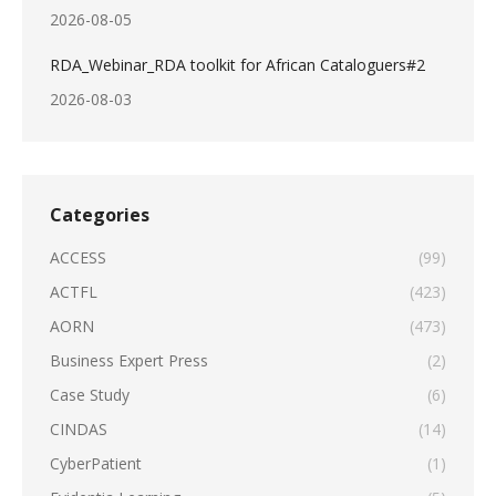
2026-08-05
RDA_Webinar_RDA toolkit for African Cataloguers#2
2026-08-03
Categories
ACCESS
(99)
ACTFL
(423)
AORN
(473)
Business Expert Press
(2)
Case Study
(6)
CINDAS
(14)
CyberPatient
(1)