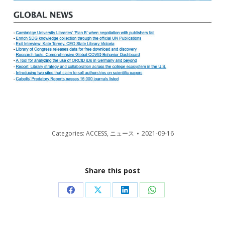
Categories:
ACCESS
,
ニュース
2021-09-16
Share this post
Share
Share
Share
Share
on
on
on
on