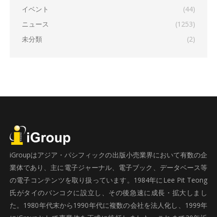
イベント
(44)
ニュース
(1253)
未分類
(2)
iGroupはアジア・パシフィックの出版小売業界において有数の企
業体であり、主に電子ジャーナル、電子ブック、データベース等
の電子コンテンツを取り扱っています。1984年にLee Pit Teong
氏がタイのバンコクに設立し、その後急速に成長・拡大しまし
た。1980年代末から1990年代に複数の会社を法人化し、1999年