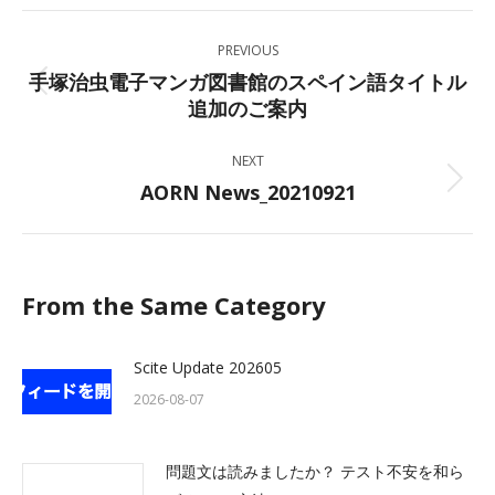
Facebook
X
LinkedIn
WhatsApp
Post
PREVIOUS
navigation
手塚治虫電子マンガ図書館のスペイン語タイトル
Previous
追加のご案内
post:
NEXT
AORN News_20210921
Next
post:
From the Same Category
Scite Update 202605
2026-08-07
問題文は読みましたか？ テスト不安を和ら