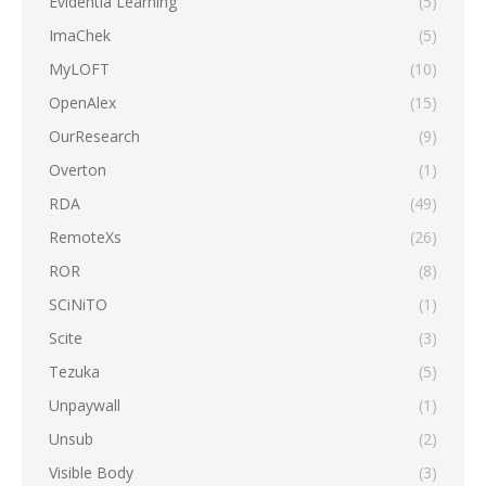
Evidentia Learning
(5)
ImaChek
(5)
MyLOFT
(10)
OpenAlex
(15)
OurResearch
(9)
Overton
(1)
RDA
(49)
RemoteXs
(26)
ROR
(8)
SCiNiTO
(1)
Scite
(3)
Tezuka
(5)
Unpaywall
(1)
Unsub
(2)
Visible Body
(3)