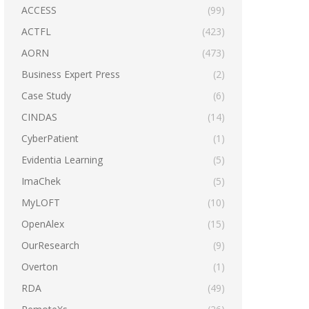
ACCESS
(99)
ACTFL
(423)
AORN
(473)
Business Expert Press
(2)
Case Study
(6)
CINDAS
(14)
CyberPatient
(1)
Evidentia Learning
(5)
ImaChek
(5)
MyLOFT
(10)
OpenAlex
(15)
OurResearch
(9)
Overton
(1)
RDA
(49)