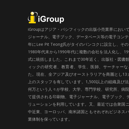
iGroupはアジア・パシフィックの出版小売業界にお
ジャーナル、電子ブック、データベース等の電子コンテン
年にLee Pit Teong氏がタイのバンコクに設立し
1980年代末から1990年代に複数の会社を法人化し、19
式に統括しました。これまで30年近く、出版社・図書
ィックの研究者、教育者、学生、医師、サーチャーな
た。現在、全アジア及びオーストラリアを商圏とし13カ
上のスタッフを有しています。1,500以上の組織及び
何万という人々が学校、大学、専門学校、研究所、病院、
て提供される印刷物、電子ジャーナル、電子ブック、
リューションを利用しています。又、最近では合衆国
中近東、ヨーロッパ、南米諸国ともそれぞれビジネス
業体制を保っています。