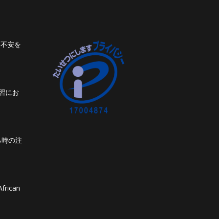
ト不安を
習にお
る時の注
frican