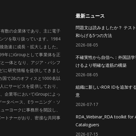
最新ニュース
問題文は読みましたか？ テス
いて有数の企業体であり、主に電子
和らげる5つの方法
ツを取り扱っています。1984
2026-08-05
、その後急速に成長・拡大しました。
99年にiGroupとして事業体を正
不確実性から自信へ：外国語学
館と一体となり、アジア・パシフ
けるより明確な道筋の構築
どに研究情報を提供してきまし
2026-08-05
国で26のオフィスと1000名以
法人にサービスを提供しており、
組織に新しいROR IDを追加す
企業等においてiGroupによっ
意
データベース、Eラーニング・ソ
2026-07-17
ニューヨークに事務所を開設し、
RDA_Webinar_RDA toolkit for A
パートナーがおり、密接な共同事
Cataloguers
2026-07-15