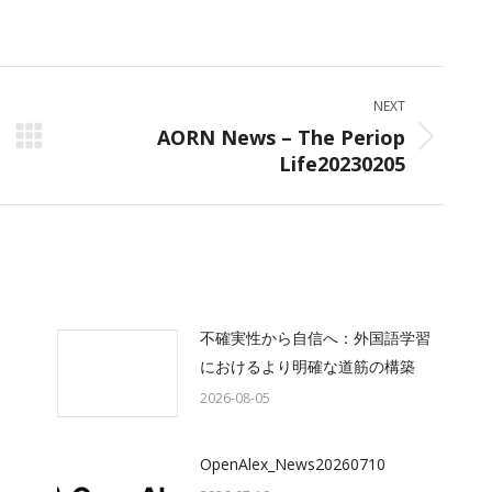
on
on
on
ok
X
LinkedIn
WhatsApp
NEXT
AORN News – The Periop
Next
Life20230205
post:
不確実性から自信へ：外国語学習
におけるより明確な道筋の構築
2026-08-05
OpenAlex_News20260710