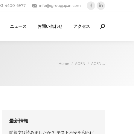
03-4400-6977
info@igroupjapan.com
Facebook
Linkedin
page
page
opens
opens
ニュース
お問い合わせ
アクセス
Search:
in
in
new
new
window
window
You are here:
Home
AORN
AORN …
最新情報
問題文は読みましたか？ テスト不安を和らげ