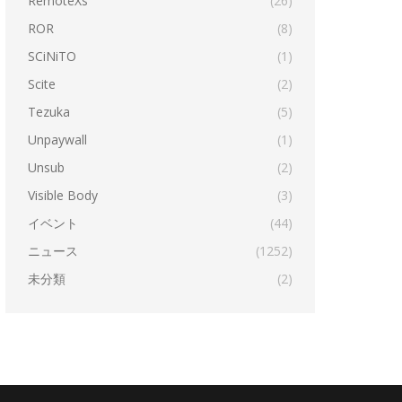
RemoteXs
(26)
ROR
(8)
SCiNiTO
(1)
Scite
(2)
Tezuka
(5)
Unpaywall
(1)
Unsub
(2)
Visible Body
(3)
イベント
(44)
ニュース
(1252)
未分類
(2)