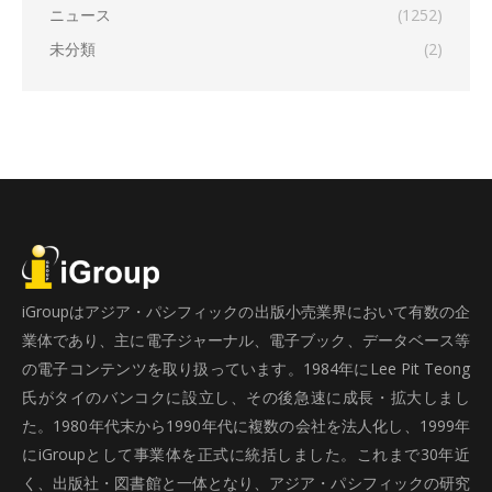
ニュース
(1252)
未分類
(2)
iGroupはアジア・パシフィックの出版小売業界において有数の企
業体であり、主に電子ジャーナル、電子ブック、データベース等
の電子コンテンツを取り扱っています。1984年にLee Pit Teong
氏がタイのバンコクに設立し、その後急速に成長・拡大しまし
た。1980年代末から1990年代に複数の会社を法人化し、1999年
にiGroupとして事業体を正式に統括しました。これまで30年近
く、出版社・図書館と一体となり、アジア・パシフィックの研究