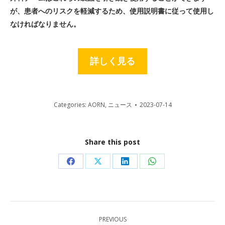
が、患者へのリスクを軽減するため、使用説明書に従って使用し
なければなりません。
詳しく見る
Categories:
AORN
,
ニュース
2023-07-14
Share this post
Share
Share
Share
Share
on
on
on
on
Facebook
X
LinkedIn
WhatsApp
Post
PREVIOUS