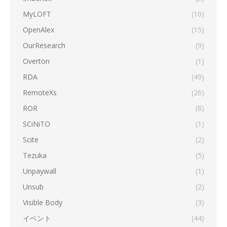
MyLOFT
(10)
OpenAlex
(15)
OurResearch
(9)
Overton
(1)
RDA
(49)
RemoteXs
(26)
ROR
(8)
SCiNiTO
(1)
Scite
(2)
Tezuka
(5)
Unpaywall
(1)
Unsub
(2)
Visible Body
(3)
イベント
(44)