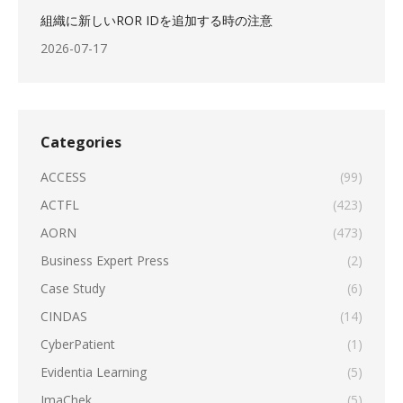
組織に新しいROR IDを追加する時の注意
2026-07-17
Categories
ACCESS
(99)
ACTFL
(423)
AORN
(473)
Business Expert Press
(2)
Case Study
(6)
CINDAS
(14)
CyberPatient
(1)
Evidentia Learning
(5)
ImaChek
(5)