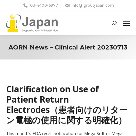
03-4400-6977
info@igroupjapan.com
Search:
AORN News – Clinical Alert 20230713
You are here:
Clarification on Use of
Patient Return
Electrodes（患者向けのリター
ン電極の使用に関する明確化）
This month’s FDA recall notification for Mega Soft or Mega