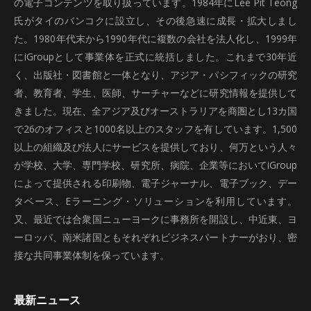
の電子コンテンツを取り扱っています。1984年にLee Pit Teong
氏がタイのバンコクに設立し、その後急速に成長・拡大しまし
た。1980年代末から1990年代に複数の会社を法人化し、1999年
にiGroupとして事業体を正式に統括しました。これまで30年近
く、出版社・図書館と一体となり、アジア・パシフィックの研究
者、教育者、学生、医師、サーチャーなどに研究情報を提供して
きました。現在、全アジア及びオーストラリアを商圏とし13カ国
で26のオフィスと1000名以上のスタッフを有しています。1,500
以上の組織及び法人にサービスを提供しており、何万という人々
が学校、大学、専門学校、研究所、病院、企業等においてiGroup
によって提供される印刷物、電子ジャーナル、電子ブック、デー
タベース、Eラーニング・ソリューションを利用しています。
又、最近では合衆国ニューヨークに事務所を開設し、中近東、ヨ
ーロッパ、南米諸国ともそれぞれビジネスパートナーがおり、密
接な共同事業体制を保っています。
最新ニュース