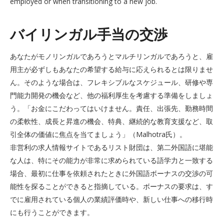
employed or when transitioning to a new job.
バイリンガル手当の交渉
あなたがモノリンガルであろうとマルチリンガルであろうと、雇
用主が必ずしもあなたの希望する給与に応えられるとは限りませ
ん。そのような場合は、フレキシブルなスケジュール、研修や専
門能力開発の機会など、他の福利厚生を考慮する準備をしましょ
う。「お金にこだわってはいけません。責任、出張先、勤務時間
の柔軟性、成長と昇進の機会、特典、継続的な教育支援など、取
引全体の価値に焦点を当てましょう」（Malhotra氏）。
非営利の求人情報サイトであるリスト財団は、第二外国語に堪能
な人は、特にその能力が非常に求められている語学力と一致する
場合、最初に仕事を依頼されたときに外国語ボーナスの交渉の可
能性を探ることができると指摘している。ボーナスの要求は、す
でに雇用されている個人の業績評価時や、新しい仕事への移行時
にも行うことができます。