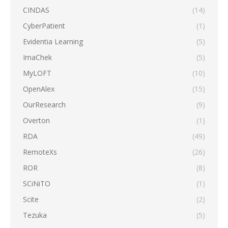
CINDAS
(14)
CyberPatient
(1)
Evidentia Learning
(5)
ImaChek
(5)
MyLOFT
(10)
OpenAlex
(15)
OurResearch
(9)
Overton
(1)
RDA
(49)
RemoteXs
(26)
ROR
(8)
SCiNiTO
(1)
Scite
(2)
Tezuka
(5)