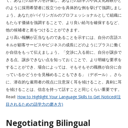
て、あなたの語学力を評価し、あなたの語学力や異文化経験がど
のように採用希望者に役立つかを具体的な例を挙げて強調しまし
ょう。あなたがバイリンガルのプロフェッショナルとして組織に
もたらす価値を強調することで、より良い給与を確保するなど、
他の候補者と差をつけることができます。
より高い報酬が正当なものであることを示すには、自分の言語ス
キルが顧客サービスやビジネスの成長にどのようにプラスに働く
か自信をもって伝えましょう。「交渉に入る前に、自分が譲歩で
きる点、譲歩できない点を知っておくことで、より明確な要求を
することができ、場合によっては、そもそもその職務が自分に合
っているかどうかを見極めることもできる」（デポール）。さら
に、潜在的な雇用者の視点に注意深く耳を傾けること。真剣に耳
を傾けることは、信念を持って話すことと同じくらい重要です。
Read:
How to Highlight Your Language Skills to Get Noticed(注
目されるための語学力の磨き方)
Negotiating Bilingual