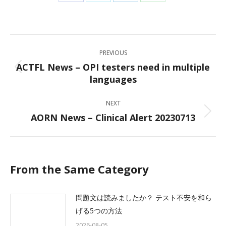
Share
Share
Share
Share
on
on
on
on
Facebook
X
LinkedIn
WhatsApp
Post
PREVIOUS
navigation
ACTFL News – OPI testers need in multiple
Previous
languages
post:
NEXT
AORN News – Clinical Alert 20230713
Next
post:
From the Same Category
問題文は読みましたか？ テスト不安を和ら
げる5つの方法
2026-08-05