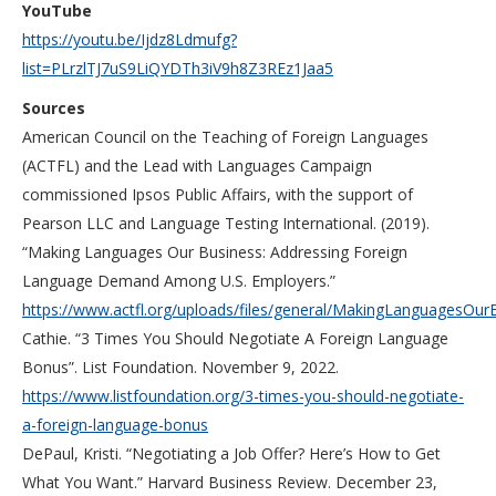
YouTube
https://youtu.be/Ijdz8Ldmufg?
list=PLrzlTJ7uS9LiQYDTh3iV9h8Z3REz1Jaa5
Sources
American Council on the Teaching of Foreign Languages
(ACTFL) and the Lead with Languages Campaign
commissioned Ipsos Public Affairs, with the support of
Pearson LLC and Language Testing International. (2019).
“Making Languages Our Business: Addressing Foreign
Language Demand Among U.S. Employers.”
https://www.actfl.org/uploads/files/general/MakingLanguagesOurB
Cathie. “3 Times You Should Negotiate A Foreign Language
Bonus”. List Foundation. November 9, 2022.
https://www.listfoundation.org/3-times-you-should-negotiate-
a-foreign-language-bonus
DePaul, Kristi. “Negotiating a Job Offer? Here’s How to Get
What You Want.” Harvard Business Review. December 23,