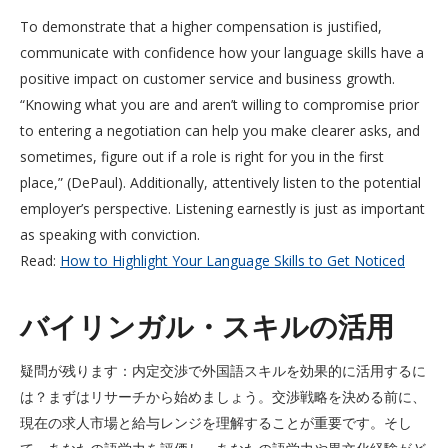
To demonstrate that a higher compensation is justified,
communicate with confidence how your language skills have a
positive impact on customer service and business growth.
“Knowing what you are and aren’t willing to compromise prior
to entering a negotiation can help you make clearer asks, and
sometimes, figure out if a role is right for you in the first
place,” (DePaul). Additionally, attentively listen to the potential
employer’s perspective. Listening earnestly is just as important
as speaking with conviction.
Read:
How to Highlight Your Language Skills to Get Noticed
バイリンガル・スキルの活用
疑問が残ります：内定交渉で外国語スキルを効果的に活用するに
は？まずはリサーチから始めましょう。交渉戦略を決める前に、
現在の求人市場と給与レンジを理解することが重要です。そし