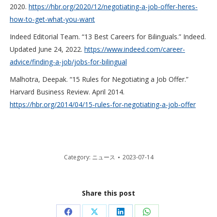
2020.
https://hbr.org/2020/12/negotiating-a-job-offer-heres-
how-to-get-what-you-want
Indeed Editorial Team. “13 Best Careers for Bilinguals.” Indeed.
Updated June 24, 2022.
https://www.indeed.com/career-
advice/finding-a-job/jobs-for-bilingual
Malhotra, Deepak. “15 Rules for Negotiating a Job Offer.”
Harvard Business Review. April 2014.
https://hbr.org/2014/04/15-rules-for-negotiating-a-job-offer
Category:
ニュース
2023-07-14
Share this post