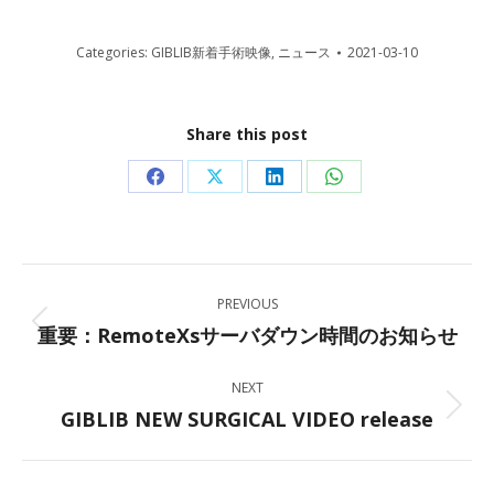
Categories:
GIBLIB新着手術映像
,
ニュース
2021-03-10
Share this post
Share
Share
Share
Share
on
on
on
on
Facebook
X
LinkedIn
WhatsApp
Post
PREVIOUS
navigation
重要：RemoteXsサーバダウン時間のお知らせ
Previous
post:
NEXT
GIBLIB NEW SURGICAL VIDEO release
Next
post: