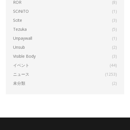
ROR
(8)
SCiNiTO
(1)
Scite
(3)
Tezuka
(5)
Unpaywall
(1)
Unsub
(2)
Visible Body
(3)
イベント
(44)
ニュース
(1253)
未分類
(2)