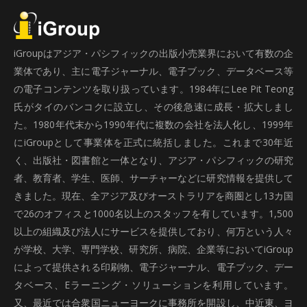
iGroupはアジア・パシフィックの出版小売業界において有数の企
業体であり、主に電子ジャーナル、電子ブック、データベース等
の電子コンテンツを取り扱っています。1984年にLee Pit Teong
氏がタイのバンコクに設立し、その後急速に成長・拡大しまし
た。1980年代末から1990年代に複数の会社を法人化し、1999年
にiGroupとして事業体を正式に統括しました。これまで30年近
く、出版社・図書館と一体となり、アジア・パシフィックの研究
者、教育者、学生、医師、サーチャーなどに研究情報を提供して
きました。現在、全アジア及びオーストラリアを商圏とし13カ国
で26のオフィスと1000名以上のスタッフを有しています。1,500
以上の組織及び法人にサービスを提供しており、何万という人々
が学校、大学、専門学校、研究所、病院、企業等においてiGroup
によって提供される印刷物、電子ジャーナル、電子ブック、デー
タベース、Eラーニング・ソリューションを利用しています。
又、最近では合衆国ニューヨークに事務所を開設し、中近東、ヨ