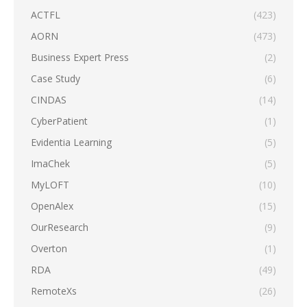
ACTFL
(423)
AORN
(473)
Business Expert Press
(2)
Case Study
(6)
CINDAS
(14)
CyberPatient
(1)
Evidentia Learning
(5)
ImaChek
(5)
MyLOFT
(10)
OpenAlex
(15)
OurResearch
(9)
Overton
(1)
RDA
(49)
RemoteXs
(26)