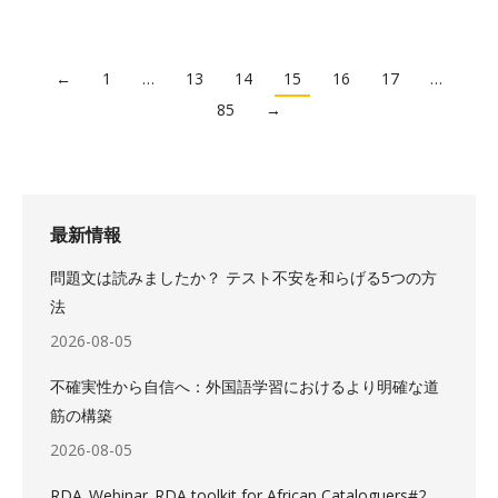
←
1
…
13
14
15
16
17
…
85
→
最新情報
問題文は読みましたか？ テスト不安を和らげる5つの方
法
2026-08-05
不確実性から自信へ：外国語学習におけるより明確な道
筋の構築
2026-08-05
RDA_Webinar_RDA toolkit for African Cataloguers#2