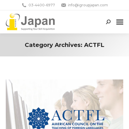
03-4400-6977
info@igroupjapan.com
Search:
Category Archives:
ACTFL
You are here: