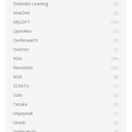
Evidentia Learning
(5)
ImaChek
(5)
MyLOFT
(10)
OpenAlex
(15)
OurResearch
(9)
Overton
(1)
RDA
(49)
RemoteXs
(26)
ROR
(8)
SCiNiTO
(1)
Scite
(2)
Tezuka
(5)
Unpaywall
(1)
Unsub
(2)
Visible Body
(3)