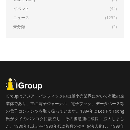
イベント
(44)
ニュース
(1252)
未分類
(2)
iGroupはアジア・パシフィックの出版小売業界において有数の企
業体であり、主に電子ジャーナル、電子ブック、データベース等
の電子コンテンツを取り扱っています。1984年にLee Pit Teong
氏がタイのバンコクに設立し、その後急速に成長・拡大しまし
た。1980年代末から1990年代に複数の会社を法人化し、1999年