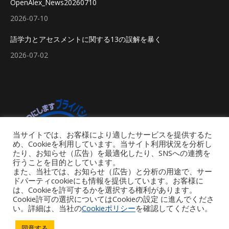
OpenAlex_News20260710
2026-07-10
語学力とアセスメントに関する13の誤解を暴く
2026-07-02
当サイトでは、お客様により適したサービスを提供するた
め、Cookieを利用しています。当サイト利用状況を分析し
たり、お知らせ（広告）を最適化したり、SNSへの連携を
行うことを目的としています。
また、当社では、お知らせ（広告）と分析の用途で、サー
ドパーティcookieにも情報を提供しています。お客様に
は、Cookieを許可するかを選択する権利があります。
Cookie許可の選択についてはCookieの設定 に進んでくださ
い。詳細は、当社の
Cookieポリシー
を確認してください。
Footer Menu
同意する