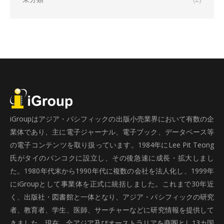
iGroupはアジア・パシフィックの出版小売業界において有数の企
業体であり、主に電子ジャーナル、電子ブック、データベース等
の電子コンテンツを取り扱っています。1984年にLee Pit Teong
氏がタイのバンコクに設立し、その後急速に成長・拡大しまし
た。1980年代末から1990年代に複数の会社を法人化し、1999年
にiGroupとして事業体を正式に統括しました。これまで30年近
く、出版社・図書館と一体となり、アジア・パシフィックの研究
者、教育者、学生、医師、サーチャーなどに研究情報を提供して
きました。現在、全アジア及びオーストラリアを商圏とし13カ国