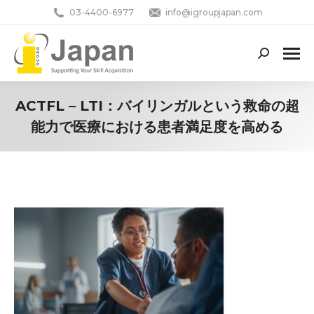
03-4400-6977
info@igroupjapan.com
Search:
ACTFL – LTI：バイリンガルという救命の超
能力で医療における患者満足度を高める
You are here: