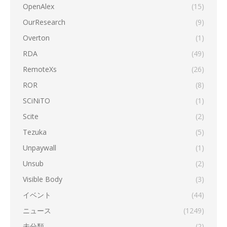
OpenAlex
(15)
OurResearch
(9)
Overton
(1)
RDA
(49)
RemoteXs
(26)
ROR
(8)
SCiNiTO
(1)
Scite
(2)
Tezuka
(5)
Unpaywall
(1)
Unsub
(2)
Visible Body
(3)
イベント
(44)
ニュース
(1249)
未分類
(2)