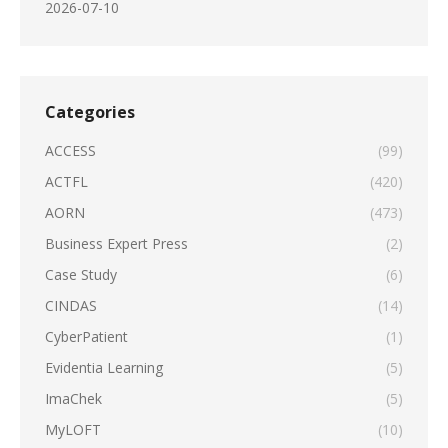
2026-07-10
Categories
ACCESS
(99)
ACTFL
(420)
AORN
(473)
Business Expert Press
(2)
Case Study
(6)
CINDAS
(14)
CyberPatient
(1)
Evidentia Learning
(5)
ImaChek
(5)
MyLOFT
(10)