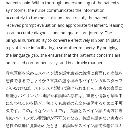
patient’s pain. With a thorough understanding of the patient’s
symptoms, the nurse communicates the information
accurately to the medical team. As a result, the patient
receives prompt evaluation and appropriate treatment, leading
to an accurate diagnosis and adequate care journey. The
bilingual nurse’s ability to converse effectively in Spanish plays
a pivotal role in facilitating a smoother recovery. By bridging
the language gap, she ensures that the patient’s concerns are
addressed comprehensively, and in a timely manner.
救急医療を求めるスペイン語を話す患者の急増に直面した病院を
想像できるでしょうか？言葉の壁を埋めるバイリンガルスタッフ
がいなければ、ストレスと混乱は避けられません。患者の言語に
堪能なバイリンガル通訳や看護師の存在は、重要な情報が翻訳中
に失われるのを防ぎ、何よりも患者の安全を確保するために不可
欠です。このようなシナリオでは、英語とスペイン語の両方に堪
能なバイリンガル看護師が不可欠となる。英語を話さない患者が
急性の腹痛に見舞われたとき、看護師がスペイン語で流暢にコミ