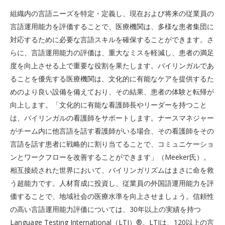
組織内の言語ニーズを特定・定義し、現在および将来の従業員の
言語運用能力を評価することで、医療機関は、多様な患者集団に
対応するために必要な言語スキルを確保することができます。さ
らに、言語運用能力の評価は、重大なミスを軽減し、患者の満足
度を向上させる上で重要な役割を果たします。バイリンガルであ
ることを優先する医療機関は、文化的に有能なケアを提供するた
めのより良い設備を備えており、その結果、患者の体験と転帰が
向上します。「文化的に有能な看護師長やリーダーを持つこと
は、バイリンガルの看護師をサポートします。ナースマネジャー
がチーム内に他言語を話す看護師がいる場合、その看護師をその
言語を話す患者に戦略的に割り当てることで、コミュニケーショ
ンとワークフローを改善することができます」（Meeker氏）。
相互接続された世界において、バイリンガリズムはまさに命を救
う超能力です。人材育成に投資し、従業員の外国語運用能力を評
価することで、地域社会の医療水準を向上させましょう。信頼性
の高い言語運用能力評価については、30年以上の実績を持つ
Language Testing International（LTI）®️。LTIは、120以上の言