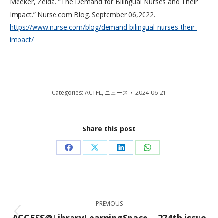
Meeker, Zelda. “The Demand for Bilingual Nurses and Their
Impact.” Nurse.com Blog. September 06,2022.
https://www.nurse.com/blog/demand-bilingual-nurses-their-
impact/
Categories:
ACTFL
,
ニュース
2024-06-21
Share this post
Share
Share
Share
Share
on
on
on
on
Facebook
X
LinkedIn
WhatsApp
Post
PREVIOUS
navigation
ACCESS@LibraryLearningSpace – 274th issue
Previous