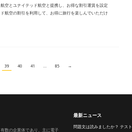
ルタ航空とユナイテッド航空と提携し、お得な割引運賃を設定
テッド航空の割引を利用して、お得に旅行を楽しんでいただけ
39
40
41
…
85
→
最新ニュース
問題文は読みましたか？ テス
いて有数の企業体であり、主に電子