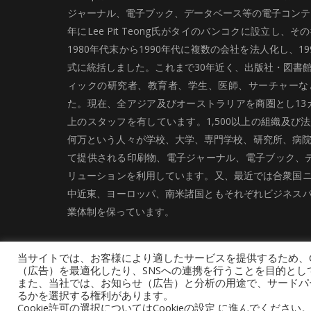
ジャーナル、電子ブック、データベース等の電子コンテン
年にLee Pit Teong氏がタイのバンコクに設立し
1980年代末から1990年代に複数の会社を法人化し、19
式に統括しました。これまで30年近く、出版社・図書
ィックの研究者、教育者、学生、医師、サーチャーな
た。現在、全アジア及びオーストラリアを商圏とし13カ
上のスタッフを有しています。1,500以上の組織及び
何万という人々が学校、大学、専門学校、研究所、病院、
て提供される印刷物、電子ジャーナル、電子ブック、
リューションを利用しています。又、最近では合衆国
中近東、ヨーロッパ、南米諸国ともそれぞれビジネス
業体制を保っています。
当サイトでは、お客様により適したサービスを提供するため、C
（広告）を最適化したり、SNSへの連携を行うことを目的とし
また、当社では、お知らせ（広告）と分析の用途で、サードパーティ
るかを選択する権利があります。
採用情報
お問い合わせ
サイトマップ
Cookie許可の選択についてはCookieの設定 に進んでくださ