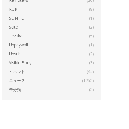
RemoteXs
(26)
ROR
(8)
SCiNiTO
(1)
Scite
(2)
Tezuka
(5)
Unpaywall
(1)
Unsub
(2)
Visible Body
(3)
イベント
(44)
ニュース
(1252)
未分類
(2)