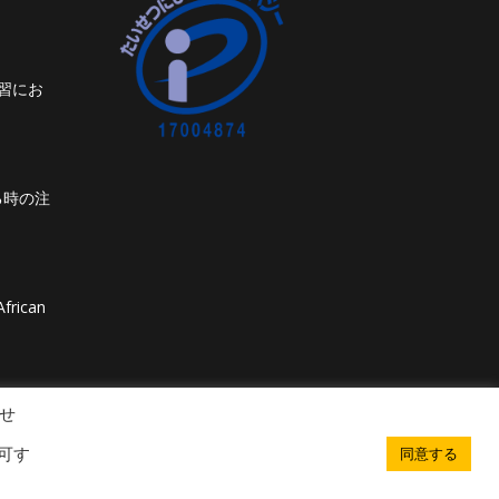
習にお
る時の注
frican
せ
可す
同意する
. All rights reserved. Powered by iGroup Technology Services.