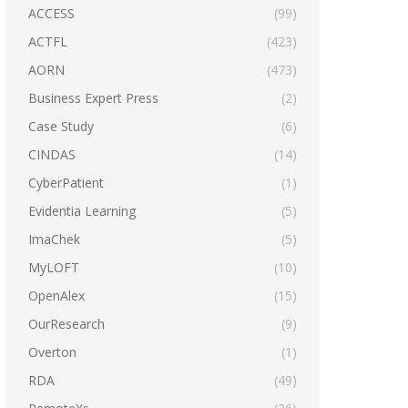
ACCESS
(99)
ACTFL
(423)
AORN
(473)
Business Expert Press
(2)
Case Study
(6)
CINDAS
(14)
CyberPatient
(1)
Evidentia Learning
(5)
ImaChek
(5)
MyLOFT
(10)
OpenAlex
(15)
OurResearch
(9)
Overton
(1)
RDA
(49)