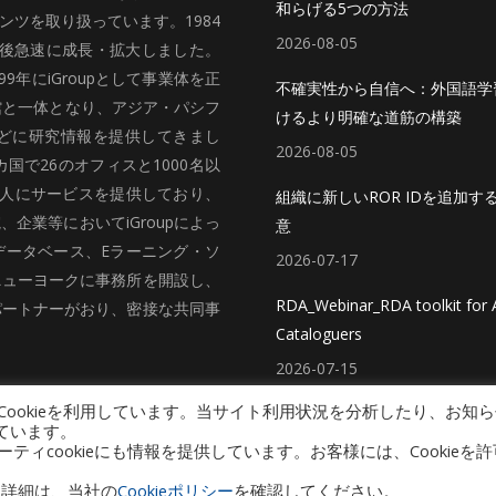
和らげる5つの方法
ツを取り扱っています。1984
2026-08-05
、その後急速に成長・拡大しました。
99年にiGroupとして事業体を正
不確実性から自信へ：外国語学
館と一体となり、アジア・パシフ
けるより明確な道筋の構築
どに研究情報を提供してきまし
2026-08-05
国で26のオフィスと1000名以
法人にサービスを提供しており、
組織に新しいROR IDを追加す
企業等においてiGroupによっ
意
データベース、Eラーニング・ソ
2026-07-17
ニューヨークに事務所を開設し、
RDA_Webinar_RDA toolkit for A
パートナーがおり、密接な共同事
Cataloguers
2026-07-15
ookieを利用しています。当サイト利用状況を分析したり、お知ら
ています。
cookieにも情報を提供しています。お客様には、Cookieを許
プライバシーポリシー（個人情報保護方針）
Copyright © 2026 iGroup Japan
い。詳細は、当社の
Cookieポリシー
を確認してください。