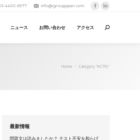
03-4400-6977
info@igroupjapan.com
Facebook
Linkedin
page
page
opens
opens
ニュース
お問い合わせ
アクセス
Search:
in
in
new
new
window
window
You are here:
Home
Category "ACTFL"
最新情報
問題文は読みましたか？ テスト不安を和らげ