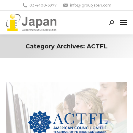
03-4400-6977
info@igroupjapan.com
Search:
Category Archives:
ACTFL
You are here: