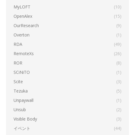
MyLOFT
(10)
OpenAlex
(15)
OurResearch
(9)
Overton
(1)
RDA
(49)
RemoteXs
(26)
ROR
(8)
SCiNiTO
(1)
Scite
(3)
Tezuka
(5)
Unpaywall
(1)
Unsub
(2)
Visible Body
(3)
イベント
(44)