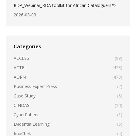
RDA_Webinar_RDA toolkit for African Cataloguers#2
2026-08-03
Categories
ACCESS
(99)
ACTFL
(423)
AORN
(473)
Business Expert Press
(2)
Case Study
(6)
CINDAS
(14)
CyberPatient
(1)
Evidentia Learning
(5)
ImaChek
(5)