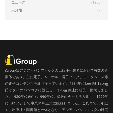
ニュース
(1253)
未分類
(2)
iGroupはアジア・パシフィックの出版小売業界において有数の企
業体であり、主に電子ジャーナル、電子ブック、データベース等
の電子コンテンツを取り扱っています。1984年にLee Pit Teong
氏がタイのバンコクに設立し、その後急速に成長・拡大しまし
た。1980年代末から1990年代に複数の会社を法人化し、1999年
にiGroupとして事業体を正式に統括しました。これまで30年近
く、出版社・図書館と一体となり、アジア・パシフィックの研究