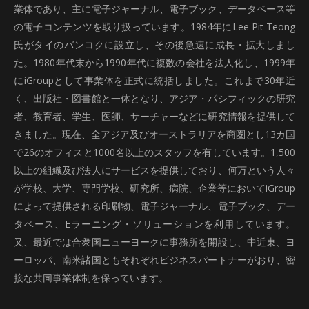
業体であり、主に電子ジャーナル、電子ブック、データベース等
の電子コンテンツを取り扱っています。1984年にLee Pit Teong
氏がタイのバンコクに設立し、その後急速に成長・拡大しまし
た。1980年代末から1990年代に複数の会社を法人化し、1999年
にiGroupとして事業体を正式に統括しました。これまで30年近
く、出版社・図書館と一体となり、アジア・パシフィックの研究
者、教育者、学生、医師、サーチャーなどに研究情報を提供して
きました。現在、全アジア及びオーストラリアを商圏とし13カ国
で26のオフィスと1000名以上のスタッフを有しています。1,500
以上の組織及び法人にサービスを提供しており、何万という人々
が学校、大学、専門学校、研究所、病院、企業等においてiGroup
によって提供される印刷物、電子ジャーナル、電子ブック、デー
タベース、Eラーニング・ソリューションを利用しています。
又、最近では合衆国ニューヨークに事務所を開設し、中近東、ヨ
ーロッパ、南米諸国ともそれぞれビジネスパートナーがおり、密
接な共同事業体制を保っています。