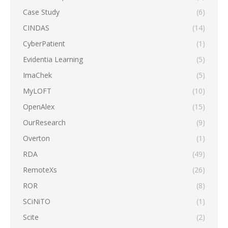
Case Study
(6)
CINDAS
(14)
CyberPatient
(1)
Evidentia Learning
(5)
ImaChek
(5)
MyLOFT
(10)
OpenAlex
(15)
OurResearch
(9)
Overton
(1)
RDA
(49)
RemoteXs
(26)
ROR
(8)
SCiNiTO
(1)
Scite
(2)