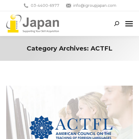
03-4400-6977
info@igroupjapan.com
Search:
Category Archives:
ACTFL
You are here: