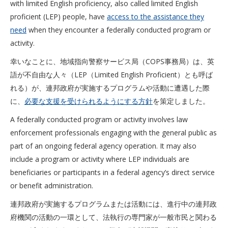
with limited English proficiency, also called limited English
proficient (LEP) people, have
access to the assistance they
need
when they encounter a federally conducted program or
activity.
幸いなことに、地域指向警察サービス局（COPS事務局）は、英
語が不自由な人々（LEP（Limited English Proficient）とも呼ば
れる）が、連邦政府が実施するプログラムや活動に遭遇した際
に、
必要な支援を受けられるようにする方針
を策定しました。
A federally conducted program or activity involves law
enforcement professionals engaging with the general public as
part of an ongoing federal agency operation. It may also
include a program or activity where LEP individuals are
beneficiaries or participants in a federal agency’s direct service
or benefit administration.
連邦政府が実施するプログラムまたは活動には、進行中の連邦政
府機関の活動の一環として、法執行の専門家が一般市民と関わる