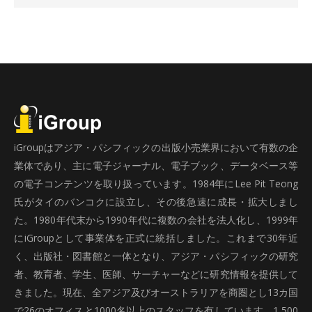
iGroupはアジア・パシフィックの出版小売業界において有数の企
業体であり、主に電子ジャーナル、電子ブック、データベース等
の電子コンテンツを取り扱っています。1984年にLee Pit Teong
氏がタイのバンコクに設立し、その後急速に成長・拡大しまし
た。1980年代末から1990年代に複数の会社を法人化し、1999年
にiGroupとして事業体を正式に統括しました。これまで30年近
く、出版社・図書館と一体となり、アジア・パシフィックの研究
者、教育者、学生、医師、サーチャーなどに研究情報を提供して
きました。現在、全アジア及びオーストラリアを商圏とし13カ国
で26のオフィスと1000名以上のスタッフを有しています。1,500