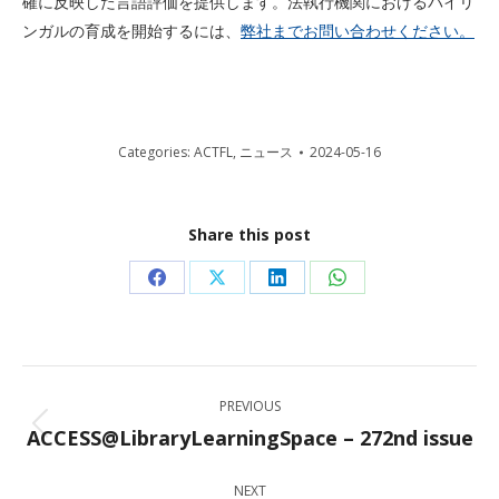
確に反映した言語評価を提供します。法執行機関におけるバイリ
ンガルの育成を開始するには、
弊社までお問い合わせください。
Categories:
ACTFL
,
ニュース
2024-05-16
Share this post
Share
Share
Share
Share
on
on
on
on
Facebook
X
LinkedIn
WhatsApp
Post
PREVIOUS
navigation
ACCESS@LibraryLearningSpace – 272nd issue
Previous
post:
NEXT