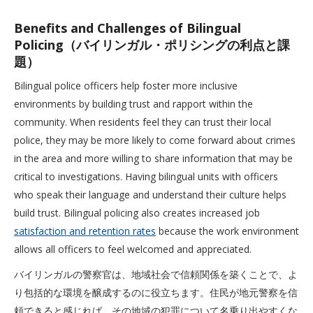
Benefits and Challenges of Bilingual
Policing（バイリンガル・ポリシングの利点と課
題）
Bilingual police officers help foster more inclusive
environments by building trust and rapport within the
community. When residents feel they can trust their local
police, they may be more likely to come forward about crimes
in the area and more willing to share information that may be
critical to investigations. Having bilingual units with officers
who speak their language and understand their culture helps
build trust. Bilingual policing also creates increased job
satisfaction and retention rates
because the work environment
allows all officers to feel welcomed and appreciated.
バイリンガルの警察官は、地域社会で信頼関係を築くことで、よ
り包括的な環境を醸成するのに役立ちます。住民が地元警察を信
頼できると感じれば、その地域の犯罪について名乗り出やすくな