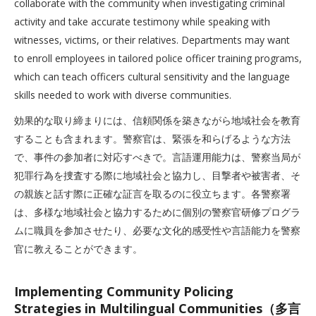
collaborate with the community when investigating criminal
activity and take accurate testimony while speaking with
witnesses, victims, or their relatives. Departments may want
to enroll employees in tailored police officer training programs,
which can teach officers cultural sensitivity and the language
skills needed to work with diverse communities.
効果的な取り締まりには、信頼関係を築きながら地域社会を教育
することも含まれます。警察官は、緊張を和らげるような方法
で、事件の参加者に対応すべきで。言語運用能力は、警察当局が
犯罪行為を捜査する際に地域社会と協力し、目撃者や被害者、そ
の親族と話す際に正確な証言を取るのに役立ちます。各警察署
は、多様な地域社会と協力するために個別の警察官研修プログラ
ムに職員を参加させたり、必要な文化的感受性や言語能力を警察
官に教えることができます。
Implementing Community Policing
Strategies in Multilingual Communities（多言