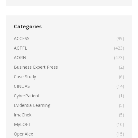
Categories
ACCESS
(99)
ACTFL
(423)
AORN
(473)
Business Expert Press
(2)
Case Study
(6)
CINDAS
(14)
CyberPatient
(1)
Evidentia Learning
(5)
ImaChek
(5)
MyLOFT
(10)
OpenAlex
(15)