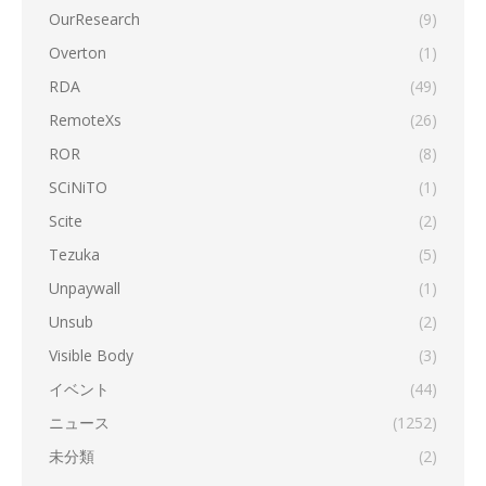
OurResearch
(9)
Overton
(1)
RDA
(49)
RemoteXs
(26)
ROR
(8)
SCiNiTO
(1)
Scite
(2)
Tezuka
(5)
Unpaywall
(1)
Unsub
(2)
Visible Body
(3)
イベント
(44)
ニュース
(1252)
未分類
(2)