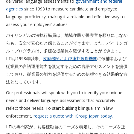
delivered language assessments to
government and federal
agencies
since 1998 to measure candidate and employee
language proficiency, making it a reliable and effective way to
assess your employees’ abilities.
バイリンガルの法執行職員は、地域住民が警察官を頼りにしなが
らも、安全で安心だと感じることができます。また、バイリンガ
ル・プログラムは、多様な従業員を確保することができます。
LTIは1998年以来、
政府機関および連邦政府機関
に候補者および
従業員の言語運用能力を測定するための言語アセスメントを提供
しており、従業員の能力を評価するための信頼できる効果的な方
法となっています。
Our professionals will speak with you to identify your unique
needs and deliver language assessments that accurately
reflect those needs. To start building bilingualism in law
enforcement,
request a quote with iGroup Japan today.
LTIの専門家が、お客様独自のニーズを特定し、そのニーズを正