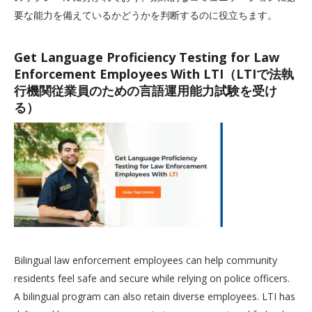
要な能力を備えているかどうかを判断するのに役立ちます。
Get Language Proficiency Testing for Law
Enforcement Employees With LTI（LTIで法執
行機関従業員のための言語運用能力試験を受け
る）
Bilingual law enforcement employees can help community
residents feel safe and secure while relying on police officers.
A bilingual program can also retain diverse employees. LTI has