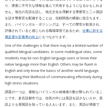
り、捜査に不可欠な情報を進んで共有するようになるかもしれま
せん。地元の言語を話し、地元文化を理解する警察官と二ヶ国語
を話す警察官を配備することは、信頼関係の構築に役立ちます。
また、バイリンガル・ポリシングは、すべての警官が歓迎され、
評価されていると感じられる職場環境であるため、
仕事に対する
満足度や定着率の向上
にもつながります。
One of the challenges is that there may be a limited number of
qualified bilingual candidates. In some multilingual cities, some
residents may be non-English language users or know their
native language more than English. Others may be fluent in
English and only know the basics of another world language,
decreasing their likelihood of communicating effectively during
high-stress situations.
課題の一つは、適格なバイリンガル候補者の数が限られているこ
とです。多言語都市では、住民の中には英語を話さない人や、英
語よりも母国語を知っている人もいます。また、英語が堪能で