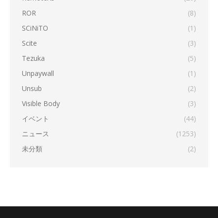
ROR
(8)
SCiNiTO
(1)
Scite
(3)
Tezuka
(5)
Unpaywall
(1)
Unsub
(2)
Visible Body
(3)
イベント
(44)
ニュース
(1253)
未分類
(2)