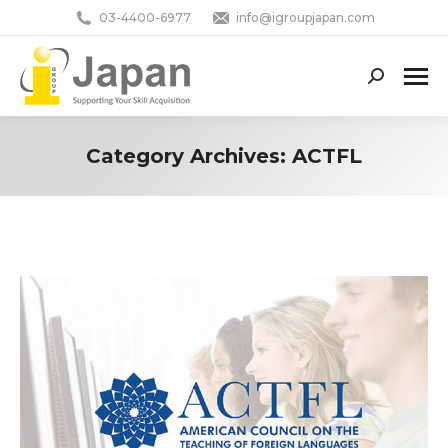
03-4400-6977
info@igroupjapan.com
Search:
Category Archives:
ACTFL
You are here: