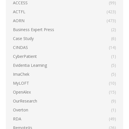
ACCESS
(99)
ACTFL
(423)
AORN
(473)
Business Expert Press
(2)
Case Study
(6)
CINDAS
(14)
CyberPatient
(1)
Evidentia Learning
(5)
ImaChek
(5)
MyLOFT
(10)
OpenAlex
(15)
OurResearch
(9)
Overton
(1)
RDA
(49)
RemoteXs
(26)