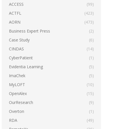
ACCESS
(99)
ACTFL
(423)
AORN
(473)
Business Expert Press
(2)
Case Study
(6)
CINDAS
(14)
CyberPatient
(1)
Evidentia Learning
(5)
ImaChek
(5)
MyLOFT
(10)
OpenAlex
(15)
OurResearch
(9)
Overton
(1)
RDA
(49)