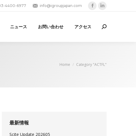
03-4400-6977
info@igroupjapan.com
Facebook
Linkedin
page
page
opens
opens
ニュース
お問い合わせ
アクセス
Search:
in
in
new
new
window
window
You are here:
Home
Category "ACTFL"
最新情報
Scite Update 202605