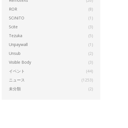
RemoteXs
(26)
ROR
(8)
SCiNiTO
(1)
Scite
(3)
Tezuka
(5)
Unpaywall
(1)
Unsub
(2)
Visible Body
(3)
イベント
(44)
ニュース
(1253)
未分類
(2)