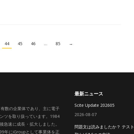
44
45
46
…
85
→
最新ニュース
Scite Update 202605
いて有数の企業体であり、主に電子
2026-08-07
ツを取り扱っています。1984
、その後急速に成長・拡大しました。
問題文は読みましたか？ テス
99年にiGroupとして事業体を正