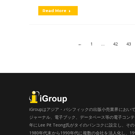
Read More
←
1
…
42
43
iGroupはアジア・パシフィックの出版小売業界にお
ジャーナル、電子ブック、データベース等の電子コンテン
年にLee Pit Teong氏がタイのバンコクに設立し
1980年代末から1990年代に複数の会社を法人化し、19