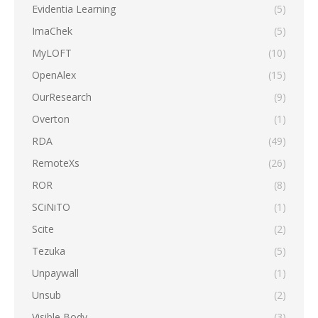
Evidentia Learning
(5)
ImaChek
(5)
MyLOFT
(10)
OpenAlex
(15)
OurResearch
(9)
Overton
(1)
RDA
(49)
RemoteXs
(26)
ROR
(8)
SCiNiTO
(1)
Scite
(2)
Tezuka
(5)
Unpaywall
(1)
Unsub
(2)
Visible Body
(3)