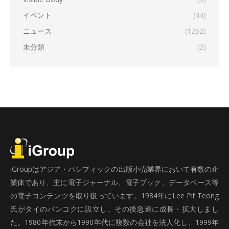
イベント
(44)
ニュース
(1252)
未分類
(2)
iGroupはアジア・パシフィックの出版小売業界において有数の企
業体であり、主に電子ジャーナル、電子ブック、データベース等
の電子コンテンツを取り扱っています。1984年にLee Pit Teong
氏がタイのバンコクに設立し、その後急速に成長・拡大しまし
た。1980年代末から1990年代に複数の会社を法人化し、1999年