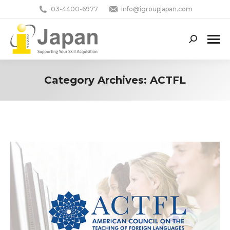
03-4400-6977
info@igroupjapan.com
Search:
Category Archives:
ACTFL
You are here: