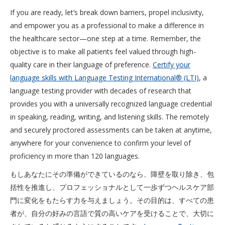
If you are ready, let’s break down barriers, propel inclusivity,
and empower you as a professional to make a difference in
the healthcare sector—one step at a time. Remember, the
objective is to make all patients feel valued through high-
quality care in their language of preference.
Certify your
language skills with Language Testing International®️ (LTI)
, a
language testing provider with decades of research that
provides you with a universally recognized language credential
in speaking, reading, writing, and listening skills. The remotely
and securely proctored assessments can be taken at anytime,
anywhere for your convenience to confirm your level of
proficiency in more than 120 languages.
もしあなたにその準備ができているのなら、障壁を取り除き、包
括性を推進し、プロフェッショナルとして一歩ずつヘルスケア部
門に変化をもたらす力を与えましょう。その目的は、すべての患
者が、自分の好みの言語で質の高いケアを受けることで、大切に