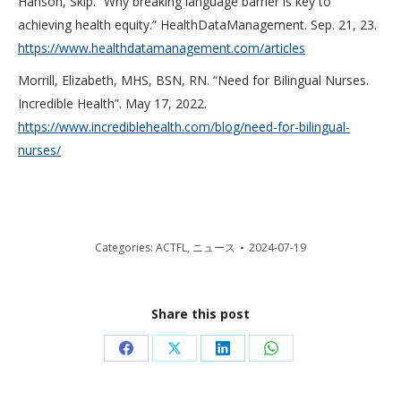
Hanson, Skip. “Why breaking language barrier is key to
achieving health equity.” HealthDataManagement. Sep. 21, 23.
https://www.healthdatamanagement.com/articles
Morrill, Elizabeth, MHS, BSN, RN. “Need for Bilingual Nurses.
Incredible Health”. May 17, 2022.
https://www.incrediblehealth.com/blog/need-for-bilingual-
nurses/
Categories:
ACTFL
,
ニュース
2024-07-19
Share this post
Share
Share
Share
Share
on
on
on
on