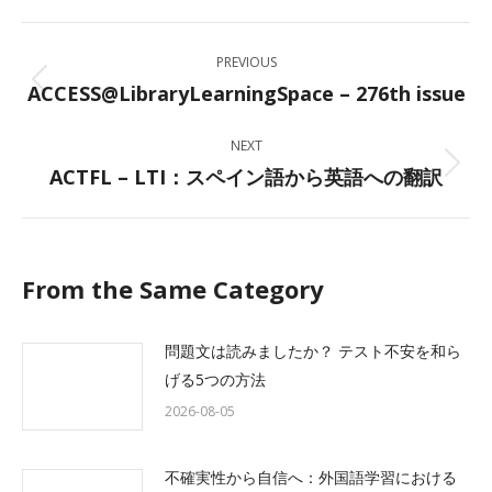
Facebook
X
LinkedIn
WhatsApp
Post
PREVIOUS
navigation
ACCESS@LibraryLearningSpace – 276th issue
Previous
post:
NEXT
ACTFL – LTI：スペイン語から英語への翻訳
Next
post:
From the Same Category
問題文は読みましたか？ テスト不安を和ら
げる5つの方法
2026-08-05
不確実性から自信へ：外国語学習における