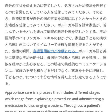
自分の症状を伝えるのに苦労したり、処方された治療法を理解す
るのに苦労したりしている人を想像してみてください。そのと
き、医療従事者が自分の国の言葉を流暢に話すとわかったときの
安堵感を想像してみてください。ポルトガル語を話す家族が、苦
しんでいる子どもを連れて病院の救急外来を訪れたとする。主治
医助手のバイリンガル・スキルのおかげで、家族は子どもの病状
と治療計画についてタイムリーで正確な情報を得ることができ
た。危機の瞬間、
言語運用能力が命綱となる。
ポルトガル語と英
語に堪能な主治医助手は、母国語で診断と治療計画を説明し、家
族を穏やかに安心させる。この明確で共感的なコミュニケーショ
ンは、家族の不安を和らげるだけでなく、状況を十分に理解し、
子どものケアについて十分な情報を得た上で決定できるようにす
る。
Appropriate care is a process that includes different stages
which range from explaining a procedure and administering a
medication to discharging a patient. Throughout a patient’s
journey, they encounter different staff members; however, a