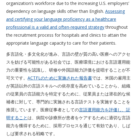
organization’s workforce due to the increasing U.S. employers’
dependency on language skills other than English.
Assessing
and certifying your language proficiency as a healthcare
professional is a valid and often-required strategy
throughout
the recruitment process for hospitals and clinics to attain the
appropriate language capacity to care for their patients.
多言語化・多文化化が進み、言語の壁が質の高い医療へのアクセ
スを妨げる可能性がある社会では、医療環境における言語運用能
力の重要性を認識し、研修や外国語能力評価を提唱することが不
可欠です。
ACTFLのために実施された報告書
では、米国の雇用主
が英語以外の言語スキルへの依存度を高めていることから、組織
の従業員の言語能力を特定するために、従業員または潜在的な候
補者に対して、専門的に実施される言語テストを実施することを
推奨しています。医療従事者としての
言語運用能力を評価し、証
明すること
は、病院や診療所が患者をケアするために適切な言語
能力を獲得するために、採用プロセスを通じて有効であり、しば
しば要求される戦略です。