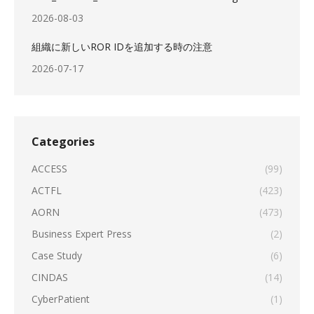
2026-08-03
組織に新しいROR IDを追加する時の注意
2026-07-17
Categories
ACCESS
(99)
ACTFL
(423)
AORN
(473)
Business Expert Press
(2)
Case Study
(6)
CINDAS
(14)
CyberPatient
(1)