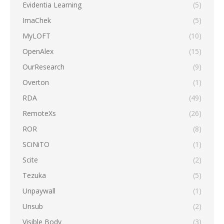
Evidentia Learning
(5)
ImaChek
(5)
MyLOFT
(10)
OpenAlex
(15)
OurResearch
(9)
Overton
(1)
RDA
(49)
RemoteXs
(26)
ROR
(8)
SCiNiTO
(1)
Scite
(2)
Tezuka
(5)
Unpaywall
(1)
Unsub
(2)
Visible Body
(3)