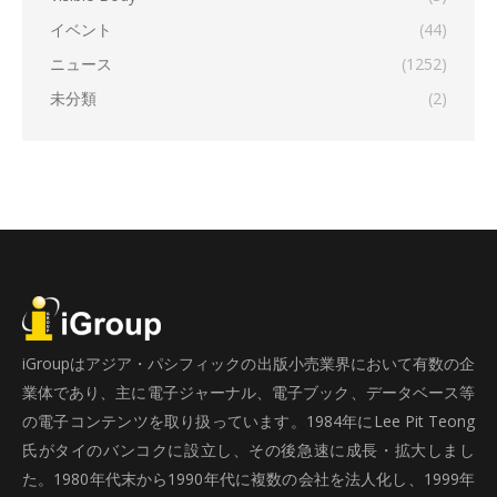
イベント
(44)
ニュース
(1252)
未分類
(2)
iGroupはアジア・パシフィックの出版小売業界において有数の企
業体であり、主に電子ジャーナル、電子ブック、データベース等
の電子コンテンツを取り扱っています。1984年にLee Pit Teong
氏がタイのバンコクに設立し、その後急速に成長・拡大しまし
た。1980年代末から1990年代に複数の会社を法人化し、1999年