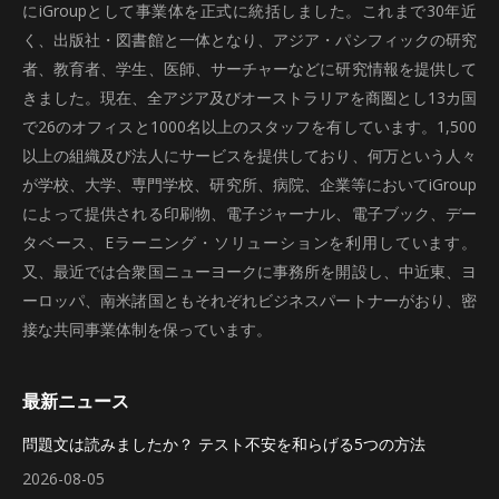
にiGroupとして事業体を正式に統括しました。これまで30年近
く、出版社・図書館と一体となり、アジア・パシフィックの研究
者、教育者、学生、医師、サーチャーなどに研究情報を提供して
きました。現在、全アジア及びオーストラリアを商圏とし13カ国
で26のオフィスと1000名以上のスタッフを有しています。1,500
以上の組織及び法人にサービスを提供しており、何万という人々
が学校、大学、専門学校、研究所、病院、企業等においてiGroup
によって提供される印刷物、電子ジャーナル、電子ブック、デー
タベース、Eラーニング・ソリューションを利用しています。
又、最近では合衆国ニューヨークに事務所を開設し、中近東、ヨ
ーロッパ、南米諸国ともそれぞれビジネスパートナーがおり、密
接な共同事業体制を保っています。
最新ニュース
問題文は読みましたか？ テスト不安を和らげる5つの方法
2026-08-05