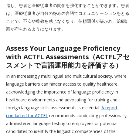
進し、患者と医療従事者の関係を強化することができます。患者
は、医療従事者が自分の好みの言語でコミュニケーションをとる
ことで、不安や尊敬を感じなくなり、信頼関係が築かれ、治療計
画が守られるようになります。
Assess Your Language Proficiency
with ACTFL Assessments（ACTFLアセ
スメントで言語運用能力を評価する）
In an increasingly multilingual and multicultural society, where
language barriers can hinder access to quality healthcare,
acknowledging the importance of language proficiency in
healthcare environments and advocating for training and
foreign language skills assessments is essential.
A report
conducted for ACTFL
recommends conducting professionally
administered language testing to employees or potential
candidates to identify the linguistic competencies of the