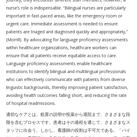
nurse’s role is indispensable. “Bilingual nurses are particularly
important in fast-paced areas, like the emergency room or
urgent care. Immediate assessment is needed to ensure
patients are triaged and diagnosed quickly and appropriately,”
(Morrill). By advocating for language proficiency assessments
within healthcare organizations, healthcare workers can
ensure that all patients receive equitable access to care.
Language proficiency assessments enable healthcare
institutions to identify bilingual and multilingual professionals
who can effectively communicate with patients from diverse
linguistic backgrounds, thereby improving patient satisfaction,
avoiding health outcomes falling short, and reducing the rate
of hospital readmissions.
適切なケアとは、処置の説明や投薬から退院まで、さまざまな段
階を含むプロセスです。患者はその過程を通じて、さまざまなス
タッフに出会う。しかし、看護師の役割は不可欠である。「バイ